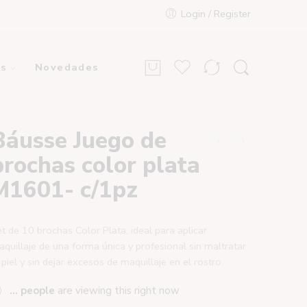
Login / Register
s
Novedades
Báusse Juego de
brochas color plata
M1601- c/1pz
t de 10 brochas Color Plata, ideal para aplicar
quillaje de una forma única y profesional sin maltratar
 piel y sin dejar excesos de maquillaje en el rostro.
...
people
are viewing this right now