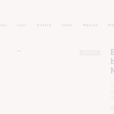
ios
Ojos
Rostro
Uñas
Marcas
Má
SOLD OUT
Se
ma
la