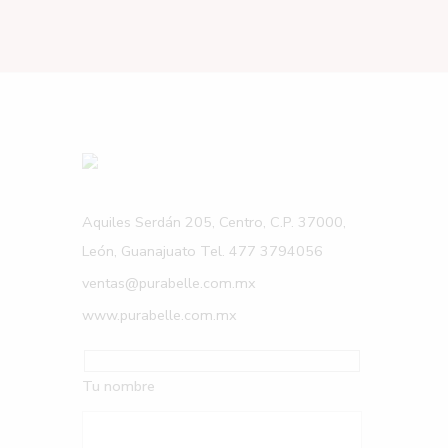
Aquiles Serdán 205, Centro, C.P. 37000,
León, Guanajuato Tel. 477 3794056
ventas@purabelle.com.mx
www.purabelle.com.mx
Tu nombre