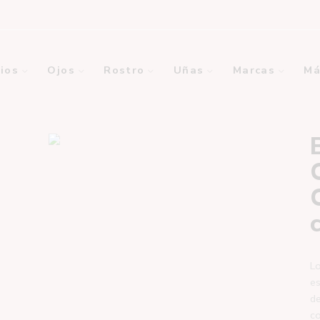
ios
Ojos
Rostro
Uñas
Marcas
Má
Lo
es
de
co