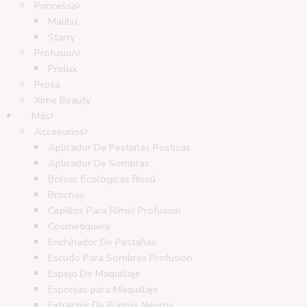
Princessa
Malibu
Starry
Profusion
Prolux
Prosa
Xime Beauty
Más
Accesorios
Aplicador De Pestañas Postizas
Aplicador De Sombras
Bolsas Ecológicas Bissú
Brochas
Cepillos Para Rímel Profusion
Cosmetiquera
Enchinador De Pestañas
Escudo Para Sombras Profusion
Espejo De Maquillaje
Esponjas para Maquillaje
Extractor De Puntos Negros