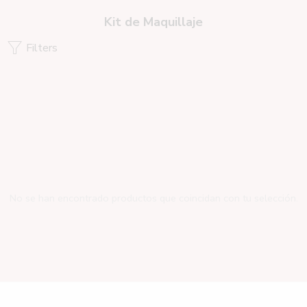
Kit de Maquillaje
Filters
No se han encontrado productos que coincidan con tu selección.