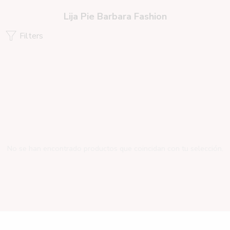
Lija Pie Barbara Fashion
Filters
No se han encontrado productos que coincidan con tu selección.