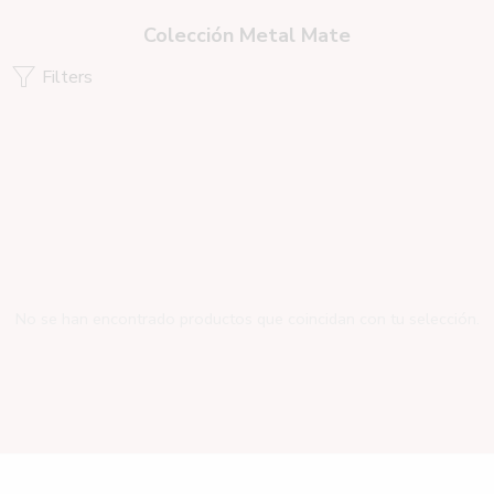
Colección Metal Mate
Filters
No se han encontrado productos que coincidan con tu selección.