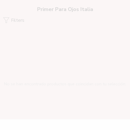
Primer Para Ojos Italia
Filters
No se han encontrado productos que coincidan con tu selección.