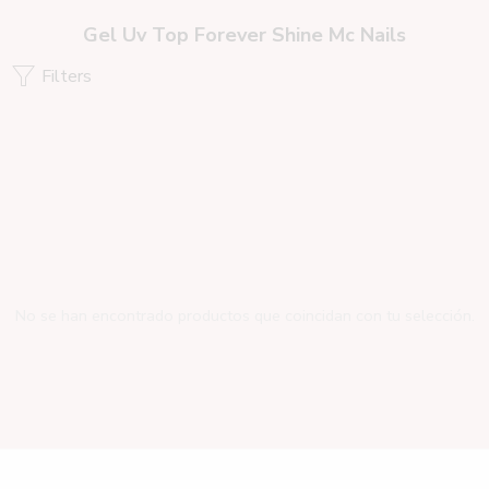
Gel Uv Top Forever Shine Mc Nails
Filters
No se han encontrado productos que coincidan con tu selección.