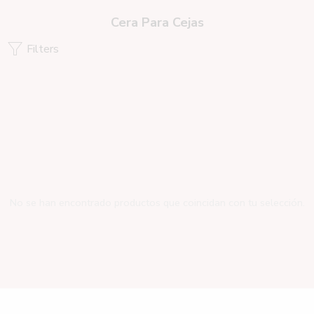
Cera Para Cejas
Filters
No se han encontrado productos que coincidan con tu selección.