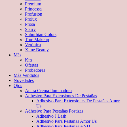
Premium
Princessa
Profusion
Prolux
Prosa
Starry
Suburbian Colors
True Makeup
Verónica
Xime Beauty
Más
Kits
Ofertas
Probadores
Más Vendidos
Novedades
Ojos
Adara Crema Iluminadora
Adhesivo Para Extensiones De Pestañas
Adhesivo Para Extensiones De Pestañas Amor
Us
Adhesivo Para Pestañas Postizas
Adhesivo J Lash
Adhesivo Para Pestañas Amor Us
Adhesivo Para Pestañas AND