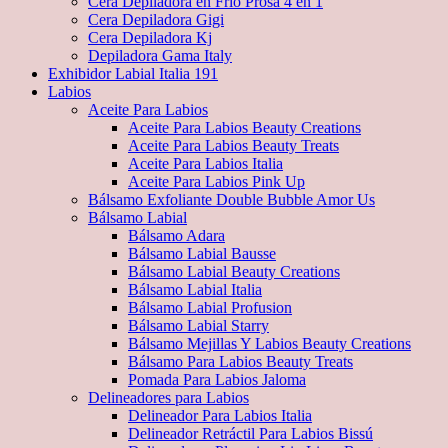
Cera Depiladora en Frío Prosa 4 en 1
Cera Depiladora Gigi
Cera Depiladora Kj
Depiladora Gama Italy
Exhibidor Labial Italia 191
Labios
Aceite Para Labios
Aceite Para Labios Beauty Creations
Aceite Para Labios Beauty Treats
Aceite Para Labios Italia
Aceite Para Labios Pink Up
Bálsamo Exfoliante Double Bubble Amor Us
Bálsamo Labial
Bálsamo Adara
Bálsamo Labial Bausse
Bálsamo Labial Beauty Creations
Bálsamo Labial Italia
Bálsamo Labial Profusion
Bálsamo Labial Starry
Bálsamo Mejillas Y Labios Beauty Creations
Bálsamo Para Labios Beauty Treats
Pomada Para Labios Jaloma
Delineadores para Labios
Delineador Para Labios Italia
Delineador Retráctil Para Labios Bissú