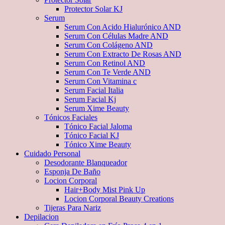
Protector Solar KJ
Serum
Serum Con Acido Hialurónico AND
Serum Con Células Madre AND
Serum Con Colágeno AND
Serum Con Extracto De Rosas AND
Serum Con Retinol AND
Serum Con Te Verde AND
Serum Con Vitamina c
Serum Facial Italia
Serum Facial Kj
Serum Xime Beauty
Tónicos Faciales
Tónico Facial Jaloma
Tónico Facial KJ
Tónico Xime Beauty
Cuidado Personal
Desodorante Blanqueador
Esponja De Baño
Locion Corporal
Hair+Body Mist Pink Up
Locion Corporal Beauty Creations
Tijeras Para Nariz
Depilacion