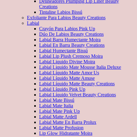
Delineadores Plumping Lip Liner Beauty
Creations
Tintaline Labios Bissú
Exfoliante Para Labios Beauty Creations
Labial
Crayón Para Labios Pink Up
Dúo De Labios Beauty Creations
Labial Barra Humectante Moira
Labial En Barra Beauty Creations
Labial Humectante Bissú
Labial Lip Plush Cremoso Moira
Labial Liquido Divine Moira
Labial Liquido Mate Mousse Italia Deluxe
Labial Líquido Matte Amor Us
Labial Líquido Matte Amuse
Labial Líquido Matte Beauty Creations
Labial Líquido Pink Up
Labial Líquido Velvet Beauty Creations
Labial Mate Bissú
Labial Mate Italia
Labial Mate Pink Up
Labial Matte Ardell
Labial Matte En Barra Prolux
Labial Matte Profusion
Lip Glow Hidratante Moira