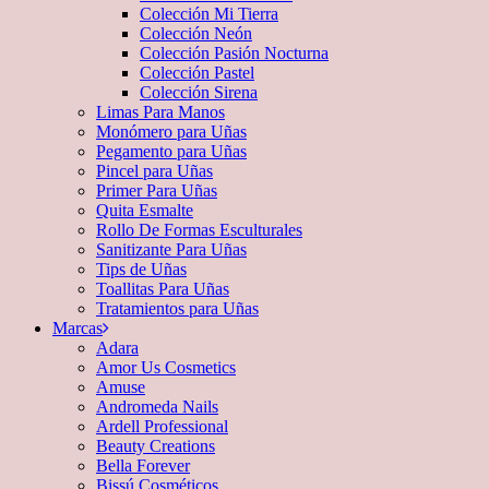
Colección Mi Tierra
Colección Neón
Colección Pasión Nocturna
Colección Pastel
Colección Sirena
Limas Para Manos
Monómero para Uñas
Pegamento para Uñas
Pincel para Uñas
Primer Para Uñas
Quita Esmalte
Rollo De Formas Esculturales
Sanitizante Para Uñas
Tips de Uñas
Toallitas Para Uñas
Tratamientos para Uñas
Marcas
Adara
Amor Us Cosmetics
Amuse
Andromeda Nails
Ardell Professional
Beauty Creations
Bella Forever
Bissú Cosméticos