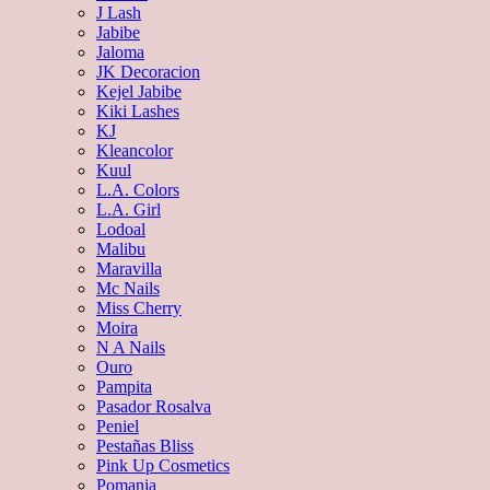
J Lash
Jabibe
Jaloma
JK Decoracion
Kejel Jabibe
Kiki Lashes
KJ
Kleancolor
Kuul
L.A. Colors
L.A. Girl
Lodoal
Malibu
Maravilla
Mc Nails
Miss Cherry
Moira
N A Nails
Ouro
Pampita
Pasador Rosalva
Peniel
Pestañas Bliss
Pink Up Cosmetics
Pomania