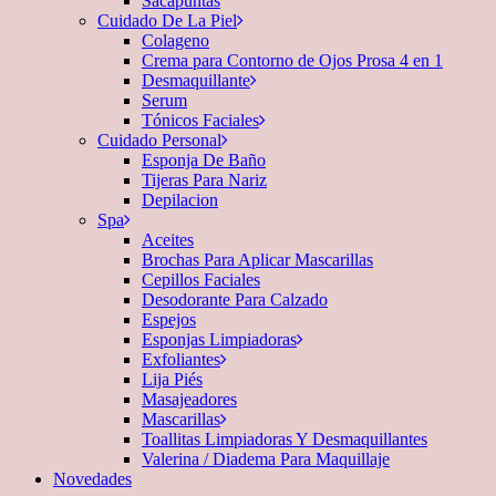
Sacapuntas
Cuidado De La Piel
Colageno
Crema para Contorno de Ojos Prosa 4 en 1
Desmaquillante
Serum
Tónicos Faciales
Cuidado Personal
Esponja De Baño
Tijeras Para Nariz
Depilacion
Spa
Aceites
Brochas Para Aplicar Mascarillas
Cepillos Faciales
Desodorante Para Calzado
Espejos
Esponjas Limpiadoras
Exfoliantes
Lija Piés
Masajeadores
Mascarillas
Toallitas Limpiadoras Y Desmaquillantes
Valerina / Diadema Para Maquillaje
Novedades