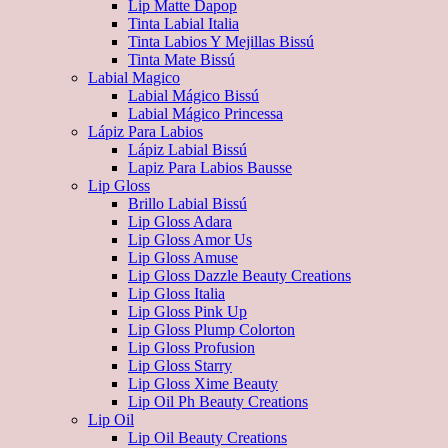
Lip Matte Dapop
Tinta Labial Italia
Tinta Labios Y Mejillas Bissú
Tinta Mate Bissú
Labial Magico
Labial Mágico Bissú
Labial Mágico Princessa
Lápiz Para Labios
Lápiz Labial Bissú
Lapiz Para Labios Bausse
Lip Gloss
Brillo Labial Bissú
Lip Gloss Adara
Lip Gloss Amor Us
Lip Gloss Amuse
Lip Gloss Dazzle Beauty Creations
Lip Gloss Italia
Lip Gloss Pink Up
Lip Gloss Plump Colorton
Lip Gloss Profusion
Lip Gloss Starry
Lip Gloss Xime Beauty
Lip Oil Ph Beauty Creations
Lip Oil
Lip Oil Beauty Creations