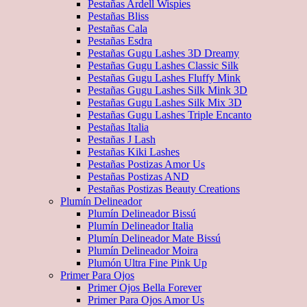
Pestañas Ardell Wispies
Pestañas Bliss
Pestañas Cala
Pestañas Esdra
Pestañas Gugu Lashes 3D Dreamy
Pestañas Gugu Lashes Classic Silk
Pestañas Gugu Lashes Fluffy Mink
Pestañas Gugu Lashes Silk Mink 3D
Pestañas Gugu Lashes Silk Mix 3D
Pestañas Gugu Lashes Triple Encanto
Pestañas Italia
Pestañas J Lash
Pestañas Kiki Lashes
Pestañas Postizas Amor Us
Pestañas Postizas AND
Pestañas Postizas Beauty Creations
Plumín Delineador
Plumín Delineador Bissú
Plumín Delineador Italia
Plumín Delineador Mate Bissú
Plumín Delineador Moira
Plumón Ultra Fine Pink Up
Primer Para Ojos
Primer Ojos Bella Forever
Primer Para Ojos Amor Us