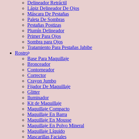
Delineador Retráctil
Lápiz Delineador De Ojos
Máscara De Pestañas
Paleta De Sombras
Pestañas Postizas
Plumín Delineador
Primer Para Ojos
Sombra para Ojos
Tratamiento Para Pestañas Jabibe
Rostro
Base Para Maquillaje
Bronceador
Contorneador
Corrector
Crayon Jumbo
Fijador De Maquillaje
Glitter
Iluminador
Kit de Maquillaje
Maquillaje Compacto
Maquillaje En Barra
Maquillaje En Mousse
Maquillaje En Polvo Mineral
Maquillaje Líquido
Mascarillas Faciales