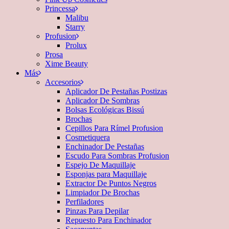
Princessa
Malibu
Starry
Profusion
Prolux
Prosa
Xime Beauty
Más
Accesorios
Aplicador De Pestañas Postizas
Aplicador De Sombras
Bolsas Ecológicas Bissú
Brochas
Cepillos Para Rímel Profusion
Cosmetiquera
Enchinador De Pestañas
Escudo Para Sombras Profusion
Espejo De Maquillaje
Esponjas para Maquillaje
Extractor De Puntos Negros
Limpiador De Brochas
Perfiladores
Pinzas Para Depilar
Repuesto Para Enchinador