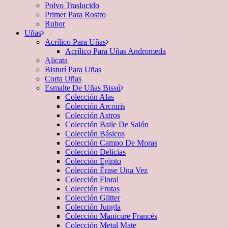
Polvo Traslucido
Primer Para Rostro
Rubor
Uñas
Acrílico Para Uñas
Acrílico Para Uñas Andromeda
Alicata
Bisturí Para Uñas
Corta Uñas
Esmalte De Uñas Bissú
Colección Alas
Colección Arcoiris
Colección Astros
Colección Baile De Salón
Colección Básicos
Colección Campo De Moras
Colección Delicias
Colección Egipto
Colección Érase Una Vez
Colección Floral
Colección Frutas
Colección Glitter
Colección Jungla
Colección Manicure Francés
Colección Metal Mate