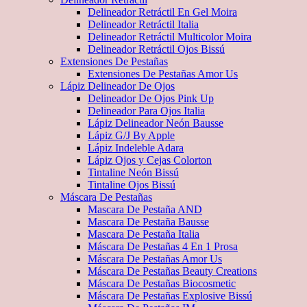
Delineador Retráctil En Gel Moira
Delineador Retráctil Italia
Delineador Retráctil Multicolor Moira
Delineador Retráctil Ojos Bissú
Extensiones De Pestañas
Extensiones De Pestañas Amor Us
Lápiz Delineador De Ojos
Delineador De Ojos Pink Up
Delineador Para Ojos Italia
Lápiz Delineador Neón Bausse
Lápiz G/J By Apple
Lápiz Indeleble Adara
Lápiz Ojos y Cejas Colorton
Tintaline Neón Bissú
Tintaline Ojos Bissú
Máscara De Pestañas
Mascara De Pestaña AND
Mascara De Pestaña Bausse
Mascara De Pestaña Italia
Máscara De Pestañas 4 En 1 Prosa
Máscara De Pestañas Amor Us
Máscara De Pestañas Beauty Creations
Máscara De Pestañas Biocosmetic
Máscara De Pestañas Explosive Bissú