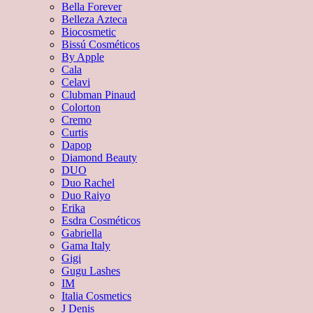
Bella Forever
Belleza Azteca
Biocosmetic
Bissú Cosméticos
By Apple
Cala
Celavi
Clubman Pinaud
Colorton
Cremo
Curtis
Dapop
Diamond Beauty
DUO
Duo Rachel
Duo Raiyo
Erika
Esdra Cosméticos
Gabriella
Gama Italy
Gigi
Gugu Lashes
IM
Italia Cosmetics
J Denis