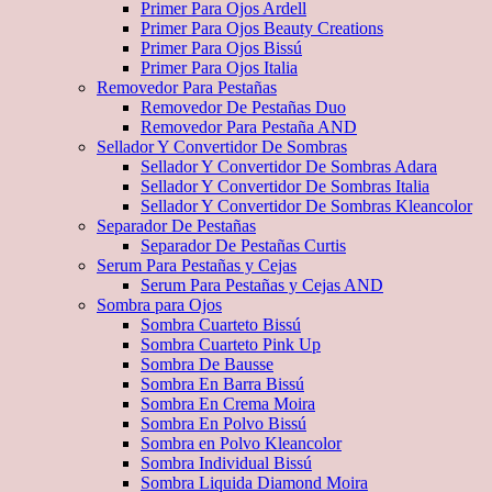
Primer Para Ojos Ardell
Primer Para Ojos Beauty Creations
Primer Para Ojos Bissú
Primer Para Ojos Italia
Removedor Para Pestañas
Removedor De Pestañas Duo
Removedor Para Pestaña AND
Sellador Y Convertidor De Sombras
Sellador Y Convertidor De Sombras Adara
Sellador Y Convertidor De Sombras Italia
Sellador Y Convertidor De Sombras Kleancolor
Separador De Pestañas
Separador De Pestañas Curtis
Serum Para Pestañas y Cejas
Serum Para Pestañas y Cejas AND
Sombra para Ojos
Sombra Cuarteto Bissú
Sombra Cuarteto Pink Up
Sombra De Bausse
Sombra En Barra Bissú
Sombra En Crema Moira
Sombra En Polvo Bissú
Sombra en Polvo Kleancolor
Sombra Individual Bissú
Sombra Liquida Diamond Moira