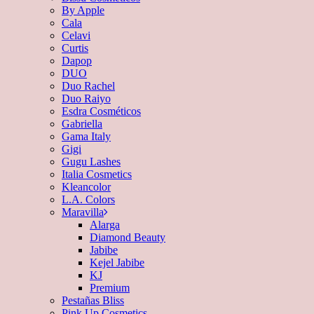
By Apple
Cala
Celavi
Curtis
Dapop
DUO
Duo Rachel
Duo Raiyo
Esdra Cosméticos
Gabriella
Gama Italy
Gigi
Gugu Lashes
Italia Cosmetics
Kleancolor
L.A. Colors
Maravilla
Alarga
Diamond Beauty
Jabibe
Kejel Jabibe
KJ
Premium
Pestañas Bliss
Pink Up Cosmetics