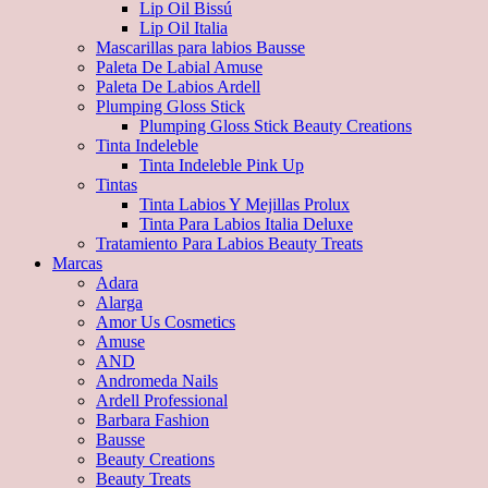
Lip Oil Bissú
Lip Oil Italia
Mascarillas para labios Bausse
Paleta De Labial Amuse
Paleta De Labios Ardell
Plumping Gloss Stick
Plumping Gloss Stick Beauty Creations
Tinta Indeleble
Tinta Indeleble Pink Up
Tintas
Tinta Labios Y Mejillas Prolux
Tinta Para Labios Italia Deluxe
Tratamiento Para Labios Beauty Treats
Marcas
Adara
Alarga
Amor Us Cosmetics
Amuse
AND
Andromeda Nails
Ardell Professional
Barbara Fashion
Bausse
Beauty Creations
Beauty Treats