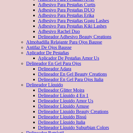
Adhesivo Para Pestañas Curtis
Adhesivo Para Pestañas DUO
Adhesivo Para Pestañas Erika
Adhesivo Para Pestañas Gugu Lashes
Adhesivo Para Pestañas Kiki Lashes
Adhesivo Rachel Duo
Delineador Adhesivo Beauty Creations
Almohadilla Relajante Para Ojos Bausse
Antifaz De Ojos Bausse
Aplicador De Pestañas
Aplicador De Pestañas Amor Us
Delineador En Gel Para Ojos
Delineador Adara
Delineador En Gel Beauty Creations
Delineador En Gel Para Ojos Italia
Delineador Líquido
Delineador Glitter Moira
Delineador Líquido 4 En 1
Delineador Líquido Amor Us
Delineador Líquido Amuse
Delineador Liquido Beauty Creations
Delineador Líquido Bissú
Delineador Líquido Italia
Delineador Líquido Suburbian Colors
Delineador Retráctil