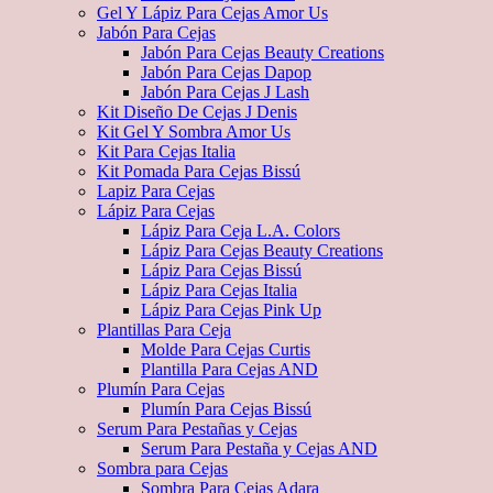
Gel Y Lápiz Para Cejas Amor Us
Jabón Para Cejas
Jabón Para Cejas Beauty Creations
Jabón Para Cejas Dapop
Jabón Para Cejas J Lash
Kit Diseño De Cejas J Denis
Kit Gel Y Sombra Amor Us
Kit Para Cejas Italia
Kit Pomada Para Cejas Bissú
Lapiz Para Cejas
Lápiz Para Cejas
Lápiz Para Ceja L.A. Colors
Lápiz Para Cejas Beauty Creations
Lápiz Para Cejas Bissú
Lápiz Para Cejas Italia
Lápiz Para Cejas Pink Up
Plantillas Para Ceja
Molde Para Cejas Curtis
Plantilla Para Cejas AND
Plumín Para Cejas
Plumín Para Cejas Bissú
Serum Para Pestañas y Cejas
Serum Para Pestaña y Cejas AND
Sombra para Cejas
Sombra Para Cejas Adara