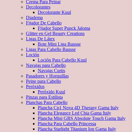
Crema Para Peinar
Decolorantes
Decolorante Kuul
Diadema
Fijador De Cabello
Fijador Super Punck Jaloma
Glitter en Gel Beauty Creations
Ligas De Látex
Bote Mini Liga Bausse
Ligas Para Cabello Bausse
Loción
Loción Para Cabello Kuul
Navajas para Cabello
Navajas Curtis
Pasadores y Horquillas
Peine para Cabello
Peróxidos
Peróxido Kuul
Pinzas para Estilista
Planchas Para Cabello
Plancha Cp1 Nova 4D Therapy Gama Italy
Plancha Elegance Led Chia Gama Italy
Plancha Mini GBS Absolute Touch Gama Italy
Plancha Para Cabello Princessa
Plancha Starlight Titanium Ion Gama Italy