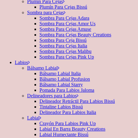
Plumín Para Cejas
Plumín Para Cejas Bissú
Sombra para Cejas
Sombra Para Cejas Adara
Sombra Para Cejas Amor Us
Sombra Para Cejas Amuse
Sombra Para Cejas Beauty Creations
Sombra Para Ceja Bissú
Sombra Para Cejas Italia
Sombra Para Cejas Malibu
Sombra Para Cejas Pink Up
Labios
Bálsamo Labial
Bálsamo Labial Italia
Bálsamo Labial Profusion
Bálsamo Labial Starry
Pomada Para Labios Jaloma
Delineadores para Labios
Delineador Retráctil Para Labios Bissú
Tintaline Labios Bissú
Delineador Para Labios Italia
Labial
Crayón Para Labios Pink Up
Labial En Barra Beauty Creations
Labial Humectante Bissú