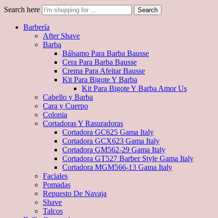
Search here
Search
Barbería
After Shave
Barba
Bálsamo Para Barba Bausse
Cera Para Barba Bausse
Crema Para Afeitar Bausse
Kit Para Bigote Y Barba
Kit Para Bigote Y Barba Amor Us
Cabello y Barba
Cara y Cuerpo
Colonia
Cortadoras Y Rasuradoras
Cortadora GC625 Gama Italy
Cortadora GCX623 Gama Italy
Cortadora GM562-29 Gama Italy
Cortadora GT527 Barber Style Gama Italy
Cortadora MGM566-13 Gama Italy
Faciales
Pomadas
Repuesto De Navaja
Shave
Talcos