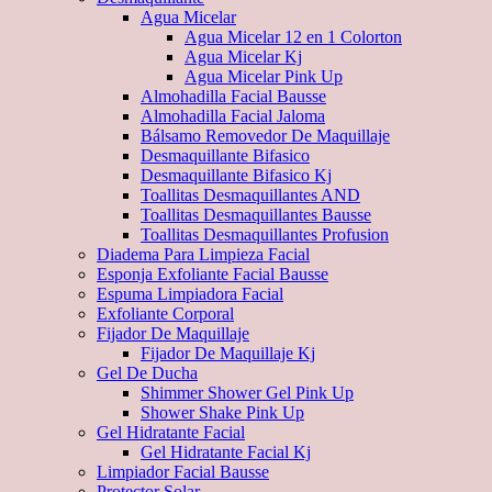
Agua Micelar
Agua Micelar 12 en 1 Colorton
Agua Micelar Kj
Agua Micelar Pink Up
Almohadilla Facial Bausse
Almohadilla Facial Jaloma
Bálsamo Removedor De Maquillaje
Desmaquillante Bifasico
Desmaquillante Bifasico Kj
Toallitas Desmaquillantes AND
Toallitas Desmaquillantes Bausse
Toallitas Desmaquillantes Profusion
Diadema Para Limpieza Facial
Esponja Exfoliante Facial Bausse
Espuma Limpiadora Facial
Exfoliante Corporal
Fijador De Maquillaje
Fijador De Maquillaje Kj
Gel De Ducha
Shimmer Shower Gel Pink Up
Shower Shake Pink Up
Gel Hidratante Facial
Gel Hidratante Facial Kj
Limpiador Facial Bausse
Protector Solar