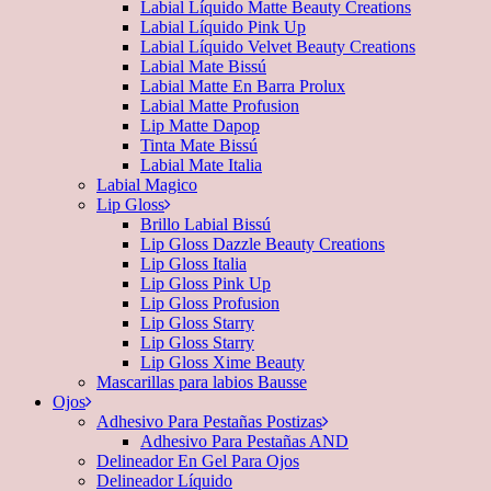
Labial Líquido Matte Beauty Creations
Labial Líquido Pink Up
Labial Líquido Velvet Beauty Creations
Labial Mate Bissú
Labial Matte En Barra Prolux
Labial Matte Profusion
Lip Matte Dapop
Tinta Mate Bissú
Labial Mate Italia
Labial Magico
Lip Gloss
Brillo Labial Bissú
Lip Gloss Dazzle Beauty Creations
Lip Gloss Italia
Lip Gloss Pink Up
Lip Gloss Profusion
Lip Gloss Starry
Lip Gloss Starry
Lip Gloss Xime Beauty
Mascarillas para labios Bausse
Ojos
Adhesivo Para Pestañas Postizas
Adhesivo Para Pestañas AND
Delineador En Gel Para Ojos
Delineador Líquido