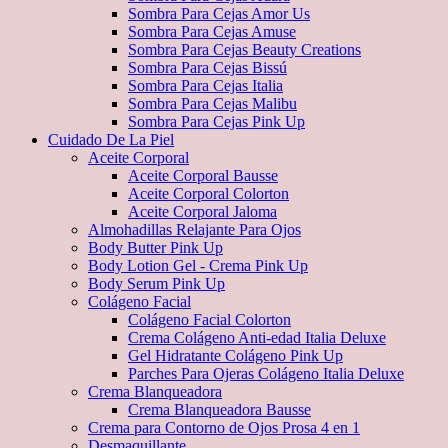
Sombra Para Cejas Amor Us
Sombra Para Cejas Amuse
Sombra Para Cejas Beauty Creations
Sombra Para Cejas Bissú
Sombra Para Cejas Italia
Sombra Para Cejas Malibu
Sombra Para Cejas Pink Up
Cuidado De La Piel
Aceite Corporal
Aceite Corporal Bausse
Aceite Corporal Colorton
Aceite Corporal Jaloma
Almohadillas Relajante Para Ojos
Body Butter Pink Up
Body Lotion Gel - Crema Pink Up
Body Serum Pink Up
Colágeno Facial
Colágeno Facial Colorton
Crema Colágeno Anti-edad Italia Deluxe
Gel Hidratante Colágeno Pink Up
Parches Para Ojeras Colágeno Italia Deluxe
Crema Blanqueadora
Crema Blanqueadora Bausse
Crema para Contorno de Ojos Prosa 4 en 1
Desmaquillante