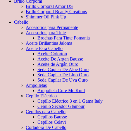
Brillo Corporal
Brillo Corporal Amor US
Brillo Corporal Beauty Creations
Shimmer Oil Pink Up
Cabello
Accesorios para Permanente
Accesorios para Tinte
Brochas Para Tinte Pomania
Aceite Brillantina Jaloma
Aceite Para Cabello
Aceite Colorton
Aceite De Argan Bausse
Aceite de Argán Ouro
Seda Capilar De Aloe Ouro
Seda Capilar De Lino Ouro
Seda Capilar De Uva Ouro
Ampolletas
Ampolleta Cure Me Kuul
Cepillo Eléctrico
Cepillo Eléctrico 3 en 1 Gama Italy
Cepillo Secador Glamour
Cepillos para Cabello
Cepillos Bausse
Cepillos Celavi
Cortadora De Cabello