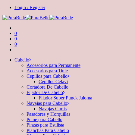
Login / Register
0
0
0
Cabello
Accesorios para Permanente
Accesorios para Tinte
Cepillos para Cabello
Cepillos Celavi
Cortadora De Cabello
Fijador De Cabello
Fijador Super Punck Jaloma
Navajas para Cabello
Navajas Curtis
Pasadores y Horquillas
Peine para Cabello
Pinzas para Estilista
Planchas Para Cabello