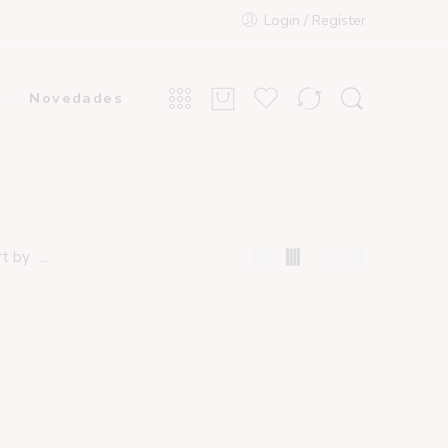
Login / Register
Novedades
...
rt by