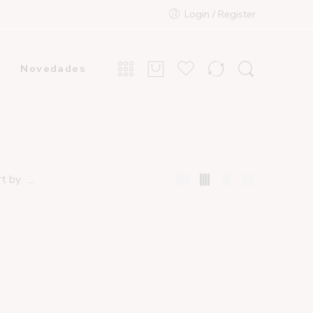
Login / Register
Novedades
...
rt by