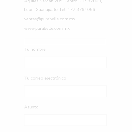
Aquiles Serdán 205, Centro, C.P. 37000,
León, Guanajuato Tel. 477 3794056
ventas@purabelle.com.mx
www.purabelle.com.mx
Tu nombre
Tu correo electrónico
Asunto