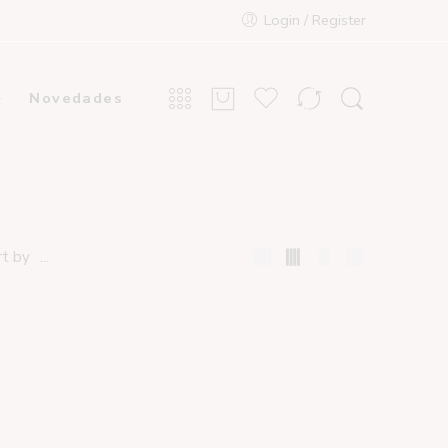
Login / Register
Novedades
...
rt by