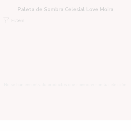
Paleta de Sombra Celesial Love Moira
Filters
No se han encontrado productos que coincidan con tu selección.