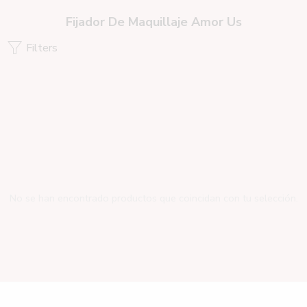
Fijador De Maquillaje Amor Us
Filters
No se han encontrado productos que coincidan con tu selección.