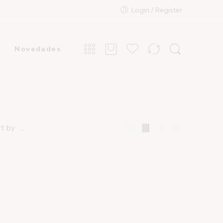
Login / Register
Novedades
...
rt by