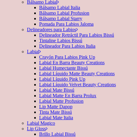
Bálsamo Labial
Bálsamo Labial Italia
Bálsamo Labial Profusion
Bálsamo Labial Starry
Pomada Para Labios Jaloma
Delineadores para Labios
Delineador Retráctil Para Labios Bissú
Tintaline Labios Bissú
Delineador Para Labios Italia
Labial
Crayón Para Labios Pink Up
Labial En Barra Beauty Creations
Labial Humectante Bissú
Labial Líquido Matte Beauty Creations
Labial Líquido Pink Up
Labial Líquido Velvet Beauty Creations
Labial Mate Bissú
Labial Matte En Barra Prolux
Labial Matte Profusion
Lip Matte Dapop
Tinta Mate Bissú
Labial Mate Italia
Labial Magico
Lip Gloss
Brillo Labial Bissú