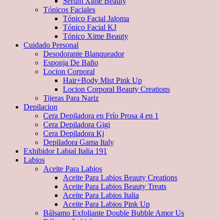
Serum Xime Beauty
Tónicos Faciales
Tónico Facial Jaloma
Tónico Facial KJ
Tónico Xime Beauty
Cuidado Personal
Desodorante Blanqueador
Esponja De Baño
Locion Corporal
Hair+Body Mist Pink Up
Locion Corporal Beauty Creations
Tijeras Para Nariz
Depilacion
Cera Depiladora en Frío Prosa 4 en 1
Cera Depiladora Gigi
Cera Depiladora Kj
Depiladora Gama Italy
Exhibidor Labial Italia 191
Labios
Aceite Para Labios
Aceite Para Labios Beauty Creations
Aceite Para Labios Beauty Treats
Aceite Para Labios Italia
Aceite Para Labios Pink Up
Bálsamo Exfoliante Double Bubble Amor Us