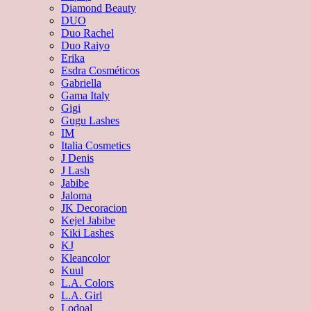
Diamond Beauty
DUO
Duo Rachel
Duo Raiyo
Erika
Esdra Cosméticos
Gabriella
Gama Italy
Gigi
Gugu Lashes
IM
Italia Cosmetics
J Denis
J Lash
Jabibe
Jaloma
JK Decoracion
Kejel Jabibe
Kiki Lashes
KJ
Kleancolor
Kuul
L.A. Colors
L.A. Girl
Lodoal