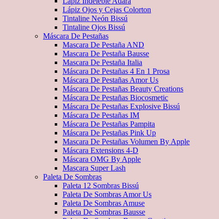
Lápiz Indeleble Adara
Lápiz Ojos y Cejas Colorton
Tintaline Neón Bissú
Tintaline Ojos Bissú
Máscara De Pestañas
Mascara De Pestaña AND
Mascara De Pestaña Bausse
Mascara De Pestaña Italia
Máscara De Pestañas 4 En 1 Prosa
Máscara De Pestañas Amor Us
Máscara De Pestañas Beauty Creations
Máscara De Pestañas Biocosmetic
Máscara De Pestañas Explosive Bissú
Máscara De Pestañas IM
Máscara De Pestañas Pampita
Máscara De Pestañas Pink Up
Mascara De Pestañas Volumen By Apple
Máscara Extensions 4-D
Máscara OMG By Apple
Mascara Super Lash
Paleta De Sombras
Paleta 12 Sombras Bissú
Paleta De Sombras Amor Us
Paleta De Sombras Amuse
Paleta De Sombras Bausse