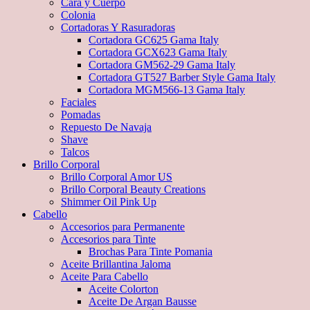
Cara y Cuerpo
Colonia
Cortadoras Y Rasuradoras
Cortadora GC625 Gama Italy
Cortadora GCX623 Gama Italy
Cortadora GM562-29 Gama Italy
Cortadora GT527 Barber Style Gama Italy
Cortadora MGM566-13 Gama Italy
Faciales
Pomadas
Repuesto De Navaja
Shave
Talcos
Brillo Corporal
Brillo Corporal Amor US
Brillo Corporal Beauty Creations
Shimmer Oil Pink Up
Cabello
Accesorios para Permanente
Accesorios para Tinte
Brochas Para Tinte Pomania
Aceite Brillantina Jaloma
Aceite Para Cabello
Aceite Colorton
Aceite De Argan Bausse