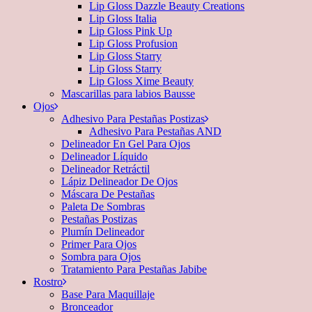
Lip Gloss Dazzle Beauty Creations
Lip Gloss Italia
Lip Gloss Pink Up
Lip Gloss Profusion
Lip Gloss Starry
Lip Gloss Starry
Lip Gloss Xime Beauty
Mascarillas para labios Bausse
Ojos
Adhesivo Para Pestañas Postizas
Adhesivo Para Pestañas AND
Delineador En Gel Para Ojos
Delineador Líquido
Delineador Retráctil
Lápiz Delineador De Ojos
Máscara De Pestañas
Paleta De Sombras
Pestañas Postizas
Plumín Delineador
Primer Para Ojos
Sombra para Ojos
Tratamiento Para Pestañas Jabibe
Rostro
Base Para Maquillaje
Bronceador