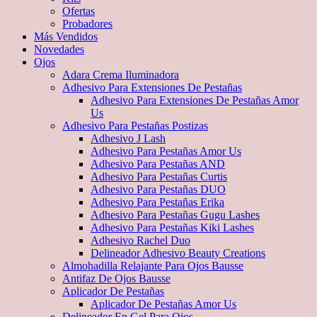
Ofertas
Probadores
Más Vendidos
Novedades
Ojos
Adara Crema Iluminadora
Adhesivo Para Extensiones De Pestañas
Adhesivo Para Extensiones De Pestañas Amor
Us
Adhesivo Para Pestañas Postizas
Adhesivo J Lash
Adhesivo Para Pestañas Amor Us
Adhesivo Para Pestañas AND
Adhesivo Para Pestañas Curtis
Adhesivo Para Pestañas DUO
Adhesivo Para Pestañas Erika
Adhesivo Para Pestañas Gugu Lashes
Adhesivo Para Pestañas Kiki Lashes
Adhesivo Rachel Duo
Delineador Adhesivo Beauty Creations
Almohadilla Relajante Para Ojos Bausse
Antifaz De Ojos Bausse
Aplicador De Pestañas
Aplicador De Pestañas Amor Us
Delineador En Gel Para Ojos