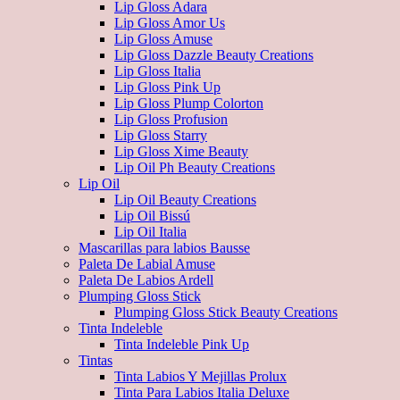
Lip Gloss Adara
Lip Gloss Amor Us
Lip Gloss Amuse
Lip Gloss Dazzle Beauty Creations
Lip Gloss Italia
Lip Gloss Pink Up
Lip Gloss Plump Colorton
Lip Gloss Profusion
Lip Gloss Starry
Lip Gloss Xime Beauty
Lip Oil Ph Beauty Creations
Lip Oil
Lip Oil Beauty Creations
Lip Oil Bissú
Lip Oil Italia
Mascarillas para labios Bausse
Paleta De Labial Amuse
Paleta De Labios Ardell
Plumping Gloss Stick
Plumping Gloss Stick Beauty Creations
Tinta Indeleble
Tinta Indeleble Pink Up
Tintas
Tinta Labios Y Mejillas Prolux
Tinta Para Labios Italia Deluxe