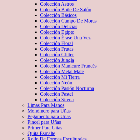
Colección Astros
Colección Baile De Salón
Colección Básicos
Colección Campo De Moras
Colección Delicias
Colección Egipto
Colección Érase Una Vez
Colección Floral
Colección Frutas
Colección Glitter
Colección Jungla
Colección Manicure Francés
Colección Metal Mate
Colección Mi Tierra
Colección Neón
Colección Pasión Nocturna
Colección Pastel
Colección Sirena
Limas Para Manos
Monómero para Uñas
Pegamento para Uñas
Pincel para Uñas
Primer Para Uñas
Quita Esmalte
Rollo De Formas Esculturales