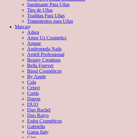
Sanitizante Para Uñas
Tips de Uñas
Toallitas Para Uñas
Tratamientos para Uñas
Marcas
Adara
Amor Us Cosmetics
Amuse
Andromeda Nails
Ardell Professional
Beauty Creations
Bella Forever
Bissú Cosméticos
By Apple
Cala
Celavi
Curtis
Dapop
DUO
Duo Rachel
Duo Raiyo
Esdra Cosméticos
Gabriella
Gama Italy
Gigi