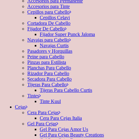
Accesorios para Permanente
Accesorios para Tinte
Cepillos para Cabello
Cepillos Celavi
Cortadora De Cabello
Fijador De Cabello
Fijador Super Punck Jaloma
Navajas para Cabello
Navajas Curtis
Pasadores y Horquillas
Peine para Cabello
Pinzas para Estilista
Planchas Para Cabello
Rizador Para Cabello
Secadora Para Cabello
Tijeras Para Cabello
Tijeras Para Cabello Curtis
Tintes
Tinte Kuul
Cejas
Cera Para Cejas
Cera Para Cejas Italia
Gel Para Cejas
Gel Para Cejas Amor Us
Gel Para Cejas Beauty Creations