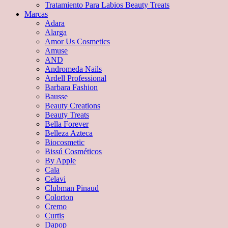
Tratamiento Para Labios Beauty Treats
Marcas
Adara
Alarga
Amor Us Cosmetics
Amuse
AND
Andromeda Nails
Ardell Professional
Barbara Fashion
Bausse
Beauty Creations
Beauty Treats
Bella Forever
Belleza Azteca
Biocosmetic
Bissú Cosméticos
By Apple
Cala
Celavi
Clubman Pinaud
Colorton
Cremo
Curtis
Dapop