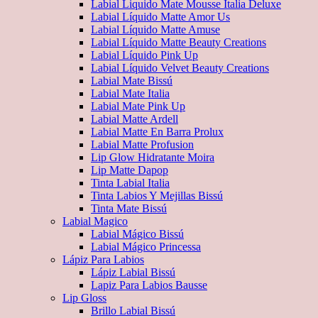
Labial Liquido Mate Mousse Italia Deluxe
Labial Líquido Matte Amor Us
Labial Líquido Matte Amuse
Labial Líquido Matte Beauty Creations
Labial Líquido Pink Up
Labial Líquido Velvet Beauty Creations
Labial Mate Bissú
Labial Mate Italia
Labial Mate Pink Up
Labial Matte Ardell
Labial Matte En Barra Prolux
Labial Matte Profusion
Lip Glow Hidratante Moira
Lip Matte Dapop
Tinta Labial Italia
Tinta Labios Y Mejillas Bissú
Tinta Mate Bissú
Labial Magico
Labial Mágico Bissú
Labial Mágico Princessa
Lápiz Para Labios
Lápiz Labial Bissú
Lapiz Para Labios Bausse
Lip Gloss
Brillo Labial Bissú