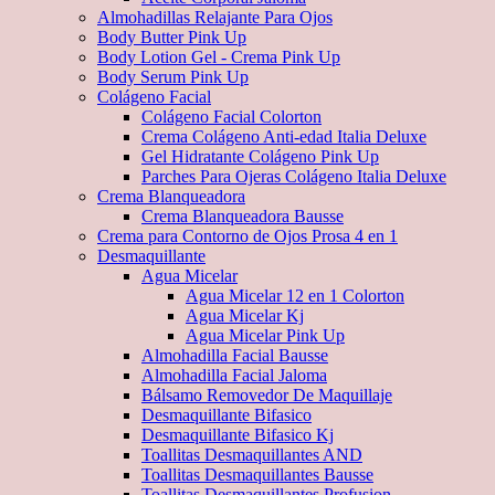
Almohadillas Relajante Para Ojos
Body Butter Pink Up
Body Lotion Gel - Crema Pink Up
Body Serum Pink Up
Colágeno Facial
Colágeno Facial Colorton
Crema Colágeno Anti-edad Italia Deluxe
Gel Hidratante Colágeno Pink Up
Parches Para Ojeras Colágeno Italia Deluxe
Crema Blanqueadora
Crema Blanqueadora Bausse
Crema para Contorno de Ojos Prosa 4 en 1
Desmaquillante
Agua Micelar
Agua Micelar 12 en 1 Colorton
Agua Micelar Kj
Agua Micelar Pink Up
Almohadilla Facial Bausse
Almohadilla Facial Jaloma
Bálsamo Removedor De Maquillaje
Desmaquillante Bifasico
Desmaquillante Bifasico Kj
Toallitas Desmaquillantes AND
Toallitas Desmaquillantes Bausse
Toallitas Desmaquillantes Profusion