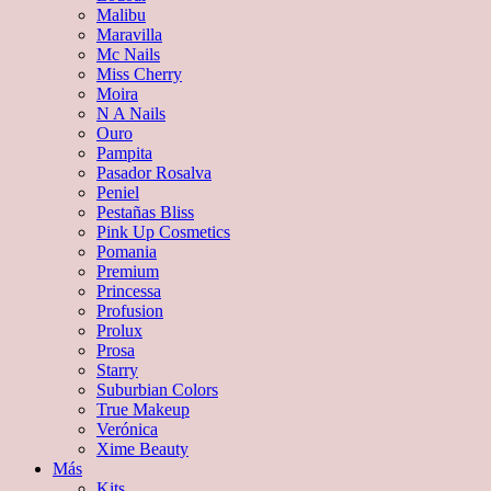
Malibu
Maravilla
Mc Nails
Miss Cherry
Moira
N A Nails
Ouro
Pampita
Pasador Rosalva
Peniel
Pestañas Bliss
Pink Up Cosmetics
Pomania
Premium
Princessa
Profusion
Prolux
Prosa
Starry
Suburbian Colors
True Makeup
Verónica
Xime Beauty
Más
Kits