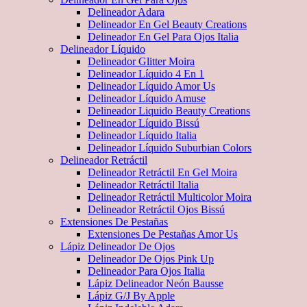
Delineador Adara
Delineador En Gel Beauty Creations
Delineador En Gel Para Ojos Italia
Delineador Líquido
Delineador Glitter Moira
Delineador Líquido 4 En 1
Delineador Líquido Amor Us
Delineador Líquido Amuse
Delineador Liquido Beauty Creations
Delineador Líquido Bissú
Delineador Líquido Italia
Delineador Líquido Suburbian Colors
Delineador Retráctil
Delineador Retráctil En Gel Moira
Delineador Retráctil Italia
Delineador Retráctil Multicolor Moira
Delineador Retráctil Ojos Bissú
Extensiones De Pestañas
Extensiones De Pestañas Amor Us
Lápiz Delineador De Ojos
Delineador De Ojos Pink Up
Delineador Para Ojos Italia
Lápiz Delineador Neón Bausse
Lápiz G/J By Apple