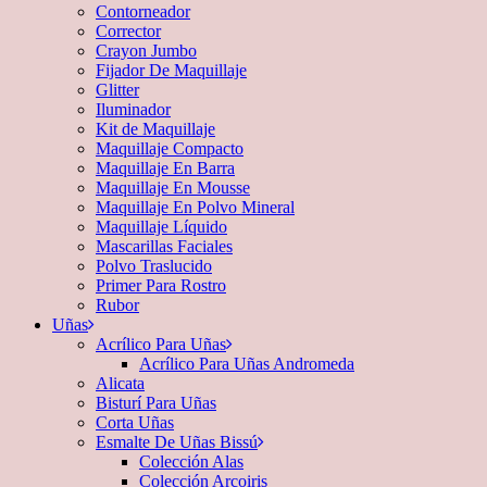
Contorneador
Corrector
Crayon Jumbo
Fijador De Maquillaje
Glitter
Iluminador
Kit de Maquillaje
Maquillaje Compacto
Maquillaje En Barra
Maquillaje En Mousse
Maquillaje En Polvo Mineral
Maquillaje Líquido
Mascarillas Faciales
Polvo Traslucido
Primer Para Rostro
Rubor
Uñas
Acrílico Para Uñas
Acrílico Para Uñas Andromeda
Alicata
Bisturí Para Uñas
Corta Uñas
Esmalte De Uñas Bissú
Colección Alas
Colección Arcoiris