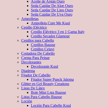
Aceite de Argán Ouro
Seda Capilar De Aloe Ouro
Seda Capilar De Lino Ouro
Seda Capilar De Uva Ouro
Ampolletas
Ampolleta Cure Me Kuul
Cepillo Eléctrico
Cepillo Eléctrico 3 en 1 Gama Italy
Cepillo Secador Glamour
Cepillos para Cabello
Cepillos Bausse
Cepillos Celavi
Cortadora De Cabello
Crema Para Peinar
Decolorantes
Decolorante Kuul
Diadema
Fijador De Cabello
Fijador Super Punck Jaloma
Glitter en Gel Beauty Creations
Ligas De Látex
Bote Mini Liga Bausse
Ligas Para Cabello Bausse
Loción
Loción Para Cabello Kuul