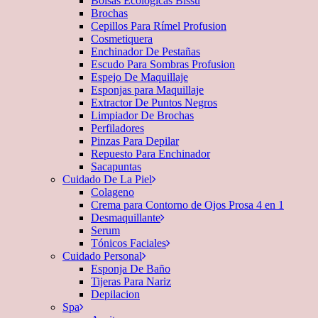
Bolsas Ecológicas Bissú
Brochas
Cepillos Para Rímel Profusion
Cosmetiquera
Enchinador De Pestañas
Escudo Para Sombras Profusion
Espejo De Maquillaje
Esponjas para Maquillaje
Extractor De Puntos Negros
Limpiador De Brochas
Perfiladores
Pinzas Para Depilar
Repuesto Para Enchinador
Sacapuntas
Cuidado De La Piel
Colageno
Crema para Contorno de Ojos Prosa 4 en 1
Desmaquillante
Serum
Tónicos Faciales
Cuidado Personal
Esponja De Baño
Tijeras Para Nariz
Depilacion
Spa