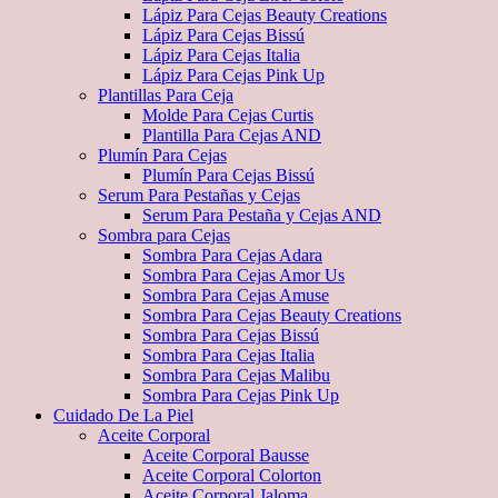
Lápiz Para Cejas Beauty Creations
Lápiz Para Cejas Bissú
Lápiz Para Cejas Italia
Lápiz Para Cejas Pink Up
Plantillas Para Ceja
Molde Para Cejas Curtis
Plantilla Para Cejas AND
Plumín Para Cejas
Plumín Para Cejas Bissú
Serum Para Pestañas y Cejas
Serum Para Pestaña y Cejas AND
Sombra para Cejas
Sombra Para Cejas Adara
Sombra Para Cejas Amor Us
Sombra Para Cejas Amuse
Sombra Para Cejas Beauty Creations
Sombra Para Cejas Bissú
Sombra Para Cejas Italia
Sombra Para Cejas Malibu
Sombra Para Cejas Pink Up
Cuidado De La Piel
Aceite Corporal
Aceite Corporal Bausse
Aceite Corporal Colorton
Aceite Corporal Jaloma