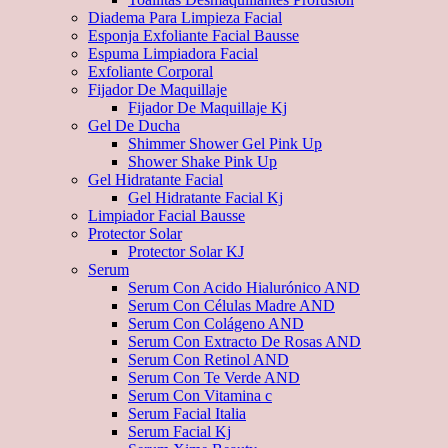
Diadema Para Limpieza Facial
Esponja Exfoliante Facial Bausse
Espuma Limpiadora Facial
Exfoliante Corporal
Fijador De Maquillaje
Fijador De Maquillaje Kj
Gel De Ducha
Shimmer Shower Gel Pink Up
Shower Shake Pink Up
Gel Hidratante Facial
Gel Hidratante Facial Kj
Limpiador Facial Bausse
Protector Solar
Protector Solar KJ
Serum
Serum Con Acido Hialurónico AND
Serum Con Células Madre AND
Serum Con Colágeno AND
Serum Con Extracto De Rosas AND
Serum Con Retinol AND
Serum Con Te Verde AND
Serum Con Vitamina c
Serum Facial Italia
Serum Facial Kj