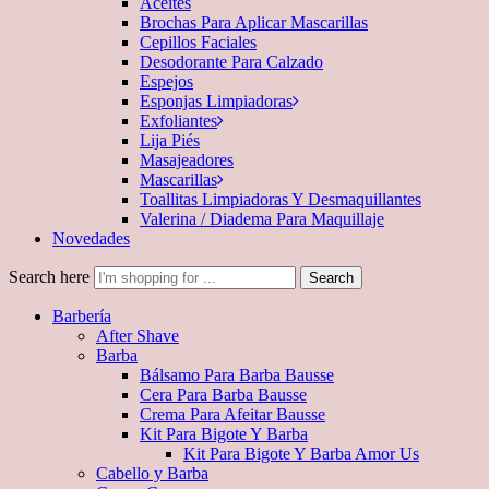
Aceites
Brochas Para Aplicar Mascarillas
Cepillos Faciales
Desodorante Para Calzado
Espejos
Esponjas Limpiadoras
Exfoliantes
Lija Piés
Masajeadores
Mascarillas
Toallitas Limpiadoras Y Desmaquillantes
Valerina / Diadema Para Maquillaje
Novedades
Search here
Search
Barbería
After Shave
Barba
Bálsamo Para Barba Bausse
Cera Para Barba Bausse
Crema Para Afeitar Bausse
Kit Para Bigote Y Barba
Kit Para Bigote Y Barba Amor Us
Cabello y Barba