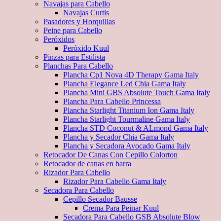
Navajas para Cabello
Navajas Curtis
Pasadores y Horquillas
Peine para Cabello
Peróxidos
Peróxido Kuul
Pinzas para Estilista
Planchas Para Cabello
Plancha Cp1 Nova 4D Therapy Gama Italy
Plancha Elegance Led Chia Gama Italy
Plancha Mini GBS Absolute Touch Gama Italy
Plancha Para Cabello Princessa
Plancha Starlight Titanium Ion Gama Italy
Plancha Starlight Tourmaline Gama Italy
Plancha STD Coconut & ALmond Gama Italy
Plancha y Secador Chia Gama Italy
Plancha y Secadora Avocado Gama Italy
Retocador De Canas Con Cepillo Colorton
Retocador de canas en barra
Rizador Para Cabello
Rizador Para Cabello Gama Italy
Secadora Para Cabello
Cepillo Secador Bausse
Crema Para Peinar Kuul
Secadora Para Cabello GSB Absolute Blow