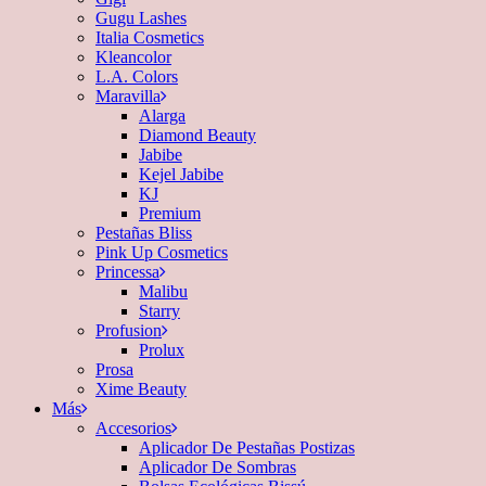
Gugu Lashes
Italia Cosmetics
Kleancolor
L.A. Colors
Maravilla
Alarga
Diamond Beauty
Jabibe
Kejel Jabibe
KJ
Premium
Pestañas Bliss
Pink Up Cosmetics
Princessa
Malibu
Starry
Profusion
Prolux
Prosa
Xime Beauty
Más
Accesorios
Aplicador De Pestañas Postizas
Aplicador De Sombras