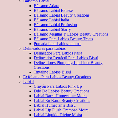
Bálsamo Labial
Bálsamo Adara
Bálsamo Labial Bausse
Bálsamo Labial Beauty Creations
Bálsamo Labial Italia
Bálsamo Labial Profusion
Bálsamo Labial Starry
Bálsamo Mejillas Y Labios Beauty Creations
Bálsamo Para Labios Beauty Treats
Pomada Para Labios Jaloma
Delineadores para Labios
Delineador Para Labios Italia
Delineador Retráctil Para Labios Bissú
Delineadores Plumping Lip Liner Beauty
Creations
Tintaline Labios Bissú
Exfoliante Para Labios Beauty Creations
Labial
Crayón Para Labios Pink Up
Dúo De Labios Beauty Creations
Labial Barra Humectante Moira
Labial En Barra Beauty Creations
Labial Humectante Bissú
Labial Lip Plush Cremoso Moira
Labial Liquido Divine Moira