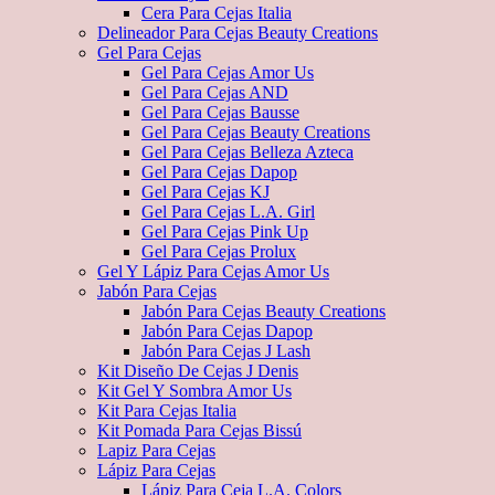
Cera Para Cejas Italia
Delineador Para Cejas Beauty Creations
Gel Para Cejas
Gel Para Cejas Amor Us
Gel Para Cejas AND
Gel Para Cejas Bausse
Gel Para Cejas Beauty Creations
Gel Para Cejas Belleza Azteca
Gel Para Cejas Dapop
Gel Para Cejas KJ
Gel Para Cejas L.A. Girl
Gel Para Cejas Pink Up
Gel Para Cejas Prolux
Gel Y Lápiz Para Cejas Amor Us
Jabón Para Cejas
Jabón Para Cejas Beauty Creations
Jabón Para Cejas Dapop
Jabón Para Cejas J Lash
Kit Diseño De Cejas J Denis
Kit Gel Y Sombra Amor Us
Kit Para Cejas Italia
Kit Pomada Para Cejas Bissú
Lapiz Para Cejas
Lápiz Para Cejas
Lápiz Para Ceja L.A. Colors