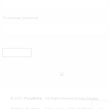
Tu mensaje (opcional)
© 2021
PuraBelle
- All Right reserved by
Hex Studios
Políticas de Venta
Aviso Legal
Aviso de Privacidad