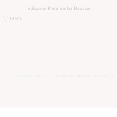
Bálsamo Para Barba Bausse
Filters
No se han encontrado productos que coincidan con tu selección.