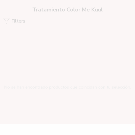
Tratamiento Color Me Kuul
Filters
No se han encontrado productos que coincidan con tu selección.