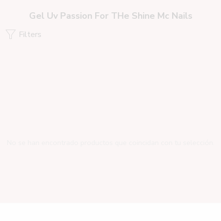
Gel Uv Passion For THe Shine Mc Nails
Filters
No se han encontrado productos que coincidan con tu selección.