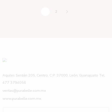
1
2
Aquiles Serdán 205, Centro, C.P. 37000, León, Guanajuato Tel.
477 3794056
ventas@purabelle.com.mx
www.purabelle.com.mx