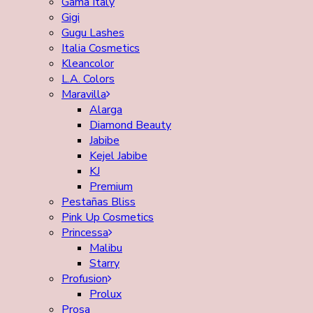
Gama Italy
Gigi
Gugu Lashes
Italia Cosmetics
Kleancolor
L.A. Colors
Maravilla
Alarga
Diamond Beauty
Jabibe
Kejel Jabibe
KJ
Premium
Pestañas Bliss
Pink Up Cosmetics
Princessa
Malibu
Starry
Profusion
Prolux
Prosa