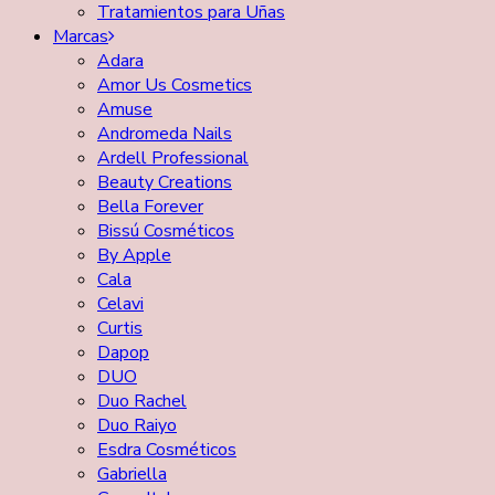
Tratamientos para Uñas
Marcas
Adara
Amor Us Cosmetics
Amuse
Andromeda Nails
Ardell Professional
Beauty Creations
Bella Forever
Bissú Cosméticos
By Apple
Cala
Celavi
Curtis
Dapop
DUO
Duo Rachel
Duo Raiyo
Esdra Cosméticos
Gabriella