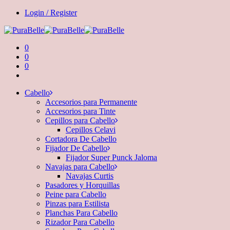
Login / Register
0
0
0
Cabello
Accesorios para Permanente
Accesorios para Tinte
Cepillos para Cabello
Cepillos Celavi
Cortadora De Cabello
Fijador De Cabello
Fijador Super Punck Jaloma
Navajas para Cabello
Navajas Curtis
Pasadores y Horquillas
Peine para Cabello
Pinzas para Estilista
Planchas Para Cabello
Rizador Para Cabello