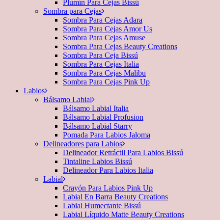
Plumín Para Cejas Bissú
Sombra para Cejas
Sombra Para Cejas Adara
Sombra Para Cejas Amor Us
Sombra Para Cejas Amuse
Sombra Para Cejas Beauty Creations
Sombra Para Ceja Bissú
Sombra Para Cejas Italia
Sombra Para Cejas Malibu
Sombra Para Cejas Pink Up
Labios
Bálsamo Labial
Bálsamo Labial Italia
Bálsamo Labial Profusion
Bálsamo Labial Starry
Pomada Para Labios Jaloma
Delineadores para Labios
Delineador Retráctil Para Labios Bissú
Tintaline Labios Bissú
Delineador Para Labios Italia
Labial
Crayón Para Labios Pink Up
Labial En Barra Beauty Creations
Labial Humectante Bissú
Labial Líquido Matte Beauty Creations