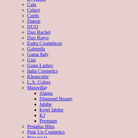
Cala
Celavi
Curtis
Dapop
DUO
Duo Rachel
Duo Raiyo
Esdra Cosméticos
Gabriella
Gama Italy
Gigi
Gugu Lashes
Italia Cosmetics
Kleancolor
L.A. Colors
Maravilla
Alarga
Diamond Beauty
Jabibe
Kejel Jabibe
KJ
Premium
Pestañas Bliss
Pink Up Cosmetics
Princessa