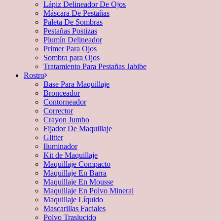
Lápiz Delineador De Ojos
Máscara De Pestañas
Paleta De Sombras
Pestañas Postizas
Plumín Delineador
Primer Para Ojos
Sombra para Ojos
Tratamiento Para Pestañas Jabibe
Rostro
Base Para Maquillaje
Bronceador
Contorneador
Corrector
Crayon Jumbo
Fijador De Maquillaje
Glitter
Iluminador
Kit de Maquillaje
Maquillaje Compacto
Maquillaje En Barra
Maquillaje En Mousse
Maquillaje En Polvo Mineral
Maquillaje Líquido
Mascarillas Faciales
Polvo Traslucido