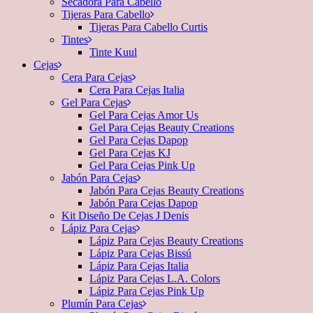
Secadora Para Cabello
Tijeras Para Cabello
Tijeras Para Cabello Curtis
Tintes
Tinte Kuul
Cejas
Cera Para Cejas
Cera Para Cejas Italia
Gel Para Cejas
Gel Para Cejas Amor Us
Gel Para Cejas Beauty Creations
Gel Para Cejas Dapop
Gel Para Cejas KJ
Gel Para Cejas Pink Up
Jabón Para Cejas
Jabón Para Cejas Beauty Creations
Jabón Para Cejas Dapop
Kit Diseño De Cejas J Denis
Lápiz Para Cejas
Lápiz Para Cejas Beauty Creations
Lápiz Para Cejas Bissú
Lápiz Para Cejas Italia
Lápiz Para Cejas L.A. Colors
Lápiz Para Cejas Pink Up
Plumín Para Cejas