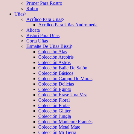
Primer Para Rostro
Rubor
Uñas
Acrílico Para Uñas
Acrílico Para Uñas Andromeda
Alicata
Bisturí Para Uñas
Corta Uñas
Esmalte De Uñas Bissú
Colección Alas
Colección Arcoiris
Colección Astros
Colección Baile De Salón
Colección Básicos
Colección Campo De Moras
Colección Delicias
Colección Egipto
Colección Érase Una Vez
Colección Floral
Colección Frutas
Colección Glitter
Colección Jungla
Colección Manicure Francés
Colección Metal Mate
Colección Mi Tierra