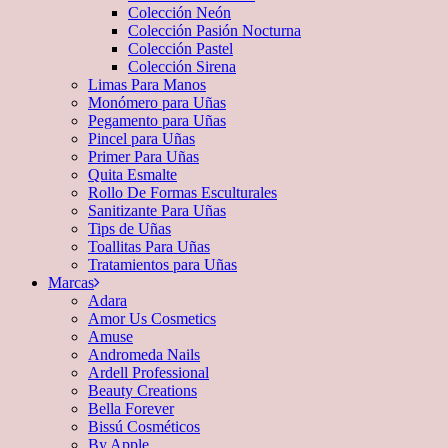
Colección Neón
Colección Pasión Nocturna
Colección Pastel
Colección Sirena
Limas Para Manos
Monómero para Uñas
Pegamento para Uñas
Pincel para Uñas
Primer Para Uñas
Quita Esmalte
Rollo De Formas Esculturales
Sanitizante Para Uñas
Tips de Uñas
Toallitas Para Uñas
Tratamientos para Uñas
Marcas
Adara
Amor Us Cosmetics
Amuse
Andromeda Nails
Ardell Professional
Beauty Creations
Bella Forever
Bissú Cosméticos
By Apple