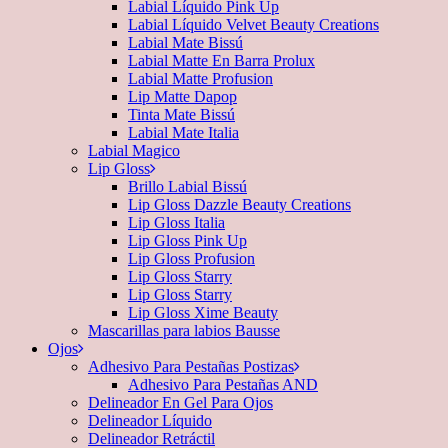
Labial Líquido Pink Up
Labial Líquido Velvet Beauty Creations
Labial Mate Bissú
Labial Matte En Barra Prolux
Labial Matte Profusion
Lip Matte Dapop
Tinta Mate Bissú
Labial Mate Italia
Labial Magico
Lip Gloss
Brillo Labial Bissú
Lip Gloss Dazzle Beauty Creations
Lip Gloss Italia
Lip Gloss Pink Up
Lip Gloss Profusion
Lip Gloss Starry
Lip Gloss Starry
Lip Gloss Xime Beauty
Mascarillas para labios Bausse
Ojos
Adhesivo Para Pestañas Postizas
Adhesivo Para Pestañas AND
Delineador En Gel Para Ojos
Delineador Líquido
Delineador Retráctil