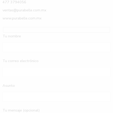
477 3794056
ventas@purabelle.com.mx
www.purabelle.com.mx
Tu nombre
Tu correo electrónico
Asunto
Tu mensaje (opcional)