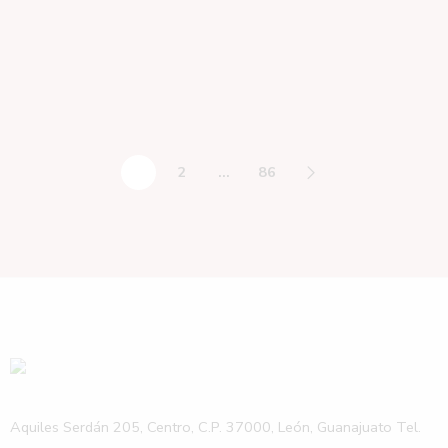
1
2
…
86
Aquiles Serdán 205, Centro, C.P. 37000, León, Guanajuato Tel.