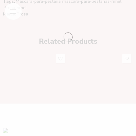
Tags:
Mascara-para-pestaña
,
mascara-para-pestanas-rimel
,
Prosa
,
rimel
Marca:
Prosa
Related Products