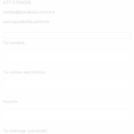
477 3794056
ventas@purabelle.com.mx
www.purabelle.com.mx
Tu nombre
Tu correo electrónico
Asunto
Tu mensaje (opcional)