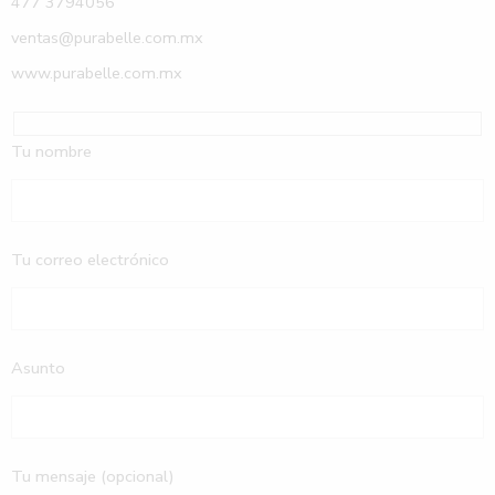
477 3794056
ventas@purabelle.com.mx
www.purabelle.com.mx
Tu nombre
Tu correo electrónico
Asunto
Tu mensaje (opcional)