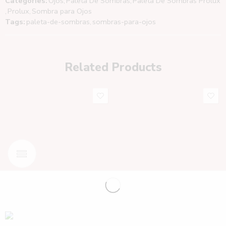
Categories:
Ojos
,
Paleta De Sombras
,
Paleta De Sombras Prolux
,
Prolux
,
Sombra para Ojos
Tags:
paleta-de-sombras
,
sombras-para-ojos
Related Products