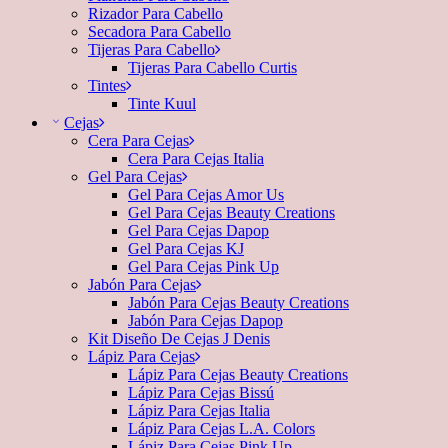
Rizador Para Cabello
Secadora Para Cabello
Tijeras Para Cabello
Tijeras Para Cabello Curtis
Tintes
Tinte Kuul
Cejas
Cera Para Cejas
Cera Para Cejas Italia
Gel Para Cejas
Gel Para Cejas Amor Us
Gel Para Cejas Beauty Creations
Gel Para Cejas Dapop
Gel Para Cejas KJ
Gel Para Cejas Pink Up
Jabón Para Cejas
Jabón Para Cejas Beauty Creations
Jabón Para Cejas Dapop
Kit Diseño De Cejas J Denis
Lápiz Para Cejas
Lápiz Para Cejas Beauty Creations
Lápiz Para Cejas Bissú
Lápiz Para Cejas Italia
Lápiz Para Cejas L.A. Colors
Lápiz Para Cejas Pink Up