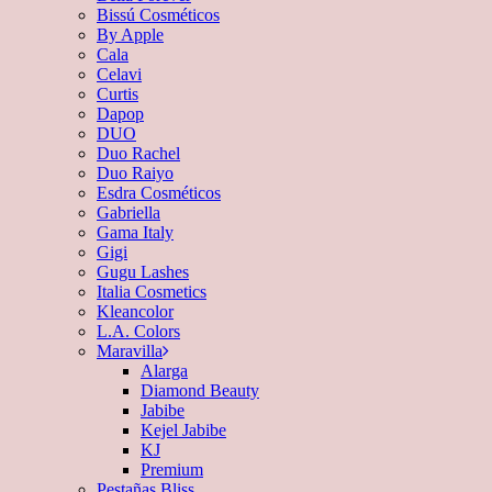
Bissú Cosméticos
By Apple
Cala
Celavi
Curtis
Dapop
DUO
Duo Rachel
Duo Raiyo
Esdra Cosméticos
Gabriella
Gama Italy
Gigi
Gugu Lashes
Italia Cosmetics
Kleancolor
L.A. Colors
Maravilla
Alarga
Diamond Beauty
Jabibe
Kejel Jabibe
KJ
Premium
Pestañas Bliss