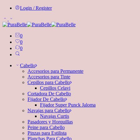
Login / Register
0
0
0
Cabello
Accesorios para Permanente
Accesorios para Tinte
Cepillos para Cabello
Cepillos Celavi
Cortadora De Cabello
Fijador De Cabello
Fijador Super Punck Jaloma
Navajas para Cabello
Navajas Curtis
Pasadores y Horquillas
Peine para Cabello
Pinzas para Estilista
Planchas Para Cabello