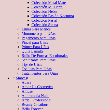
Colección Metal Mate
Colección Mi Tierra
Colección Neón
Colección Pasión Nocturna
Colección Pastel
Colección Sirena
Limas Para Manos
Monómero para Uñas
Pegamento para Uñas
Pincel para Uñas
Primer Para Uñas
Quita Esmalte
Rollo De Formas Esculturales
Sanitizante Para Uñas
Tips de Uñas
Toallitas Para Uñas
Tratamientos para Uñas
Marcas
Adara
Amor Us Cosmetics
Amuse
Andromeda Nails
Ardell Professional
Beauty Creations
Bella Forever