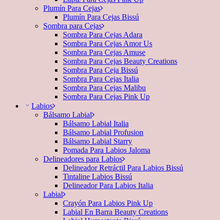
Plumín Para Cejas
Plumín Para Cejas Bissú
Sombra para Cejas
Sombra Para Cejas Adara
Sombra Para Cejas Amor Us
Sombra Para Cejas Amuse
Sombra Para Cejas Beauty Creations
Sombra Para Ceja Bissú
Sombra Para Cejas Italia
Sombra Para Cejas Malibu
Sombra Para Cejas Pink Up
Labios
Bálsamo Labial
Bálsamo Labial Italia
Bálsamo Labial Profusion
Bálsamo Labial Starry
Pomada Para Labios Jaloma
Delineadores para Labios
Delineador Retráctil Para Labios Bissú
Tintaline Labios Bissú
Delineador Para Labios Italia
Labial
Crayón Para Labios Pink Up
Labial En Barra Beauty Creations