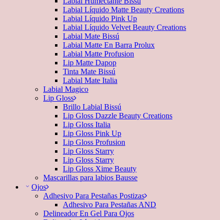
Labial Humectante Bissú
Labial Líquido Matte Beauty Creations
Labial Líquido Pink Up
Labial Líquido Velvet Beauty Creations
Labial Mate Bissú
Labial Matte En Barra Prolux
Labial Matte Profusion
Lip Matte Dapop
Tinta Mate Bissú
Labial Mate Italia
Labial Magico
Lip Gloss
Brillo Labial Bissú
Lip Gloss Dazzle Beauty Creations
Lip Gloss Italia
Lip Gloss Pink Up
Lip Gloss Profusion
Lip Gloss Starry
Lip Gloss Starry
Lip Gloss Xime Beauty
Mascarillas para labios Bausse
Ojos
Adhesivo Para Pestañas Postizas
Adhesivo Para Pestañas AND
Delineador En Gel Para Ojos