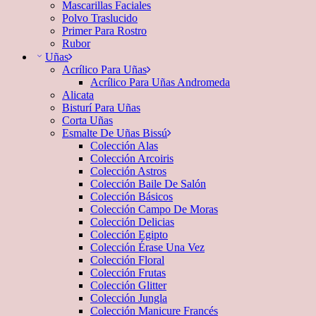
Mascarillas Faciales
Polvo Traslucido
Primer Para Rostro
Rubor
Uñas
Acrílico Para Uñas
Acrílico Para Uñas Andromeda
Alicata
Bisturí Para Uñas
Corta Uñas
Esmalte De Uñas Bissú
Colección Alas
Colección Arcoiris
Colección Astros
Colección Baile De Salón
Colección Básicos
Colección Campo De Moras
Colección Delicias
Colección Egipto
Colección Érase Una Vez
Colección Floral
Colección Frutas
Colección Glitter
Colección Jungla
Colección Manicure Francés