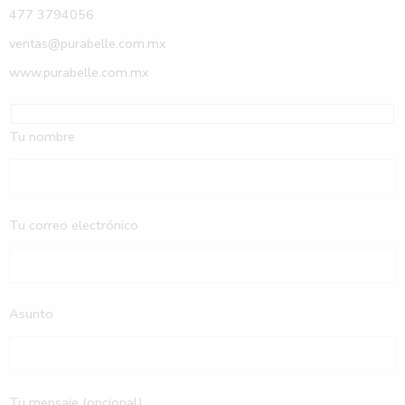
477 3794056
ventas@purabelle.com.mx
www.purabelle.com.mx
Tu nombre
Tu correo electrónico
Asunto
Tu mensaje (opcional)