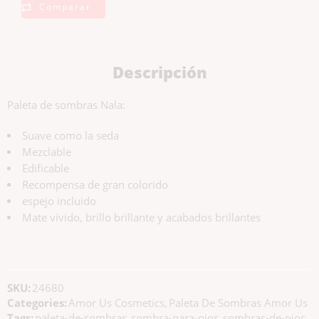
Comparar
Descripción
Paleta de sombras Nala:
Suave como la seda
Mezclable
Edificable
Recompensa de gran colorido
espejo incluido
Mate vívido, brillo brillante y acabados brillantes
SKU:
24680
Categories:
Amor Us Cosmetics
,
Paleta De Sombras Amor Us
Tags:
paleta-de-sombras
,
sombra-para-ojos
,
sombras-de-ojos
,