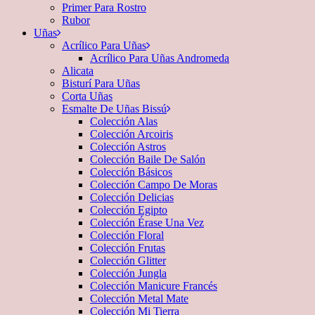
Primer Para Rostro
Rubor
Uñas
Acrílico Para Uñas
Acrílico Para Uñas Andromeda
Alicata
Bisturí Para Uñas
Corta Uñas
Esmalte De Uñas Bissú
Colección Alas
Colección Arcoiris
Colección Astros
Colección Baile De Salón
Colección Básicos
Colección Campo De Moras
Colección Delicias
Colección Egipto
Colección Érase Una Vez
Colección Floral
Colección Frutas
Colección Glitter
Colección Jungla
Colección Manicure Francés
Colección Metal Mate
Colección Mi Tierra