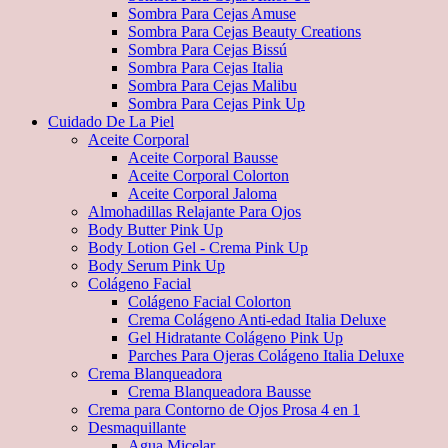
Sombra Para Cejas Amuse
Sombra Para Cejas Beauty Creations
Sombra Para Cejas Bissú
Sombra Para Cejas Italia
Sombra Para Cejas Malibu
Sombra Para Cejas Pink Up
Cuidado De La Piel
Aceite Corporal
Aceite Corporal Bausse
Aceite Corporal Colorton
Aceite Corporal Jaloma
Almohadillas Relajante Para Ojos
Body Butter Pink Up
Body Lotion Gel - Crema Pink Up
Body Serum Pink Up
Colágeno Facial
Colágeno Facial Colorton
Crema Colágeno Anti-edad Italia Deluxe
Gel Hidratante Colágeno Pink Up
Parches Para Ojeras Colágeno Italia Deluxe
Crema Blanqueadora
Crema Blanqueadora Bausse
Crema para Contorno de Ojos Prosa 4 en 1
Desmaquillante
Agua Micelar