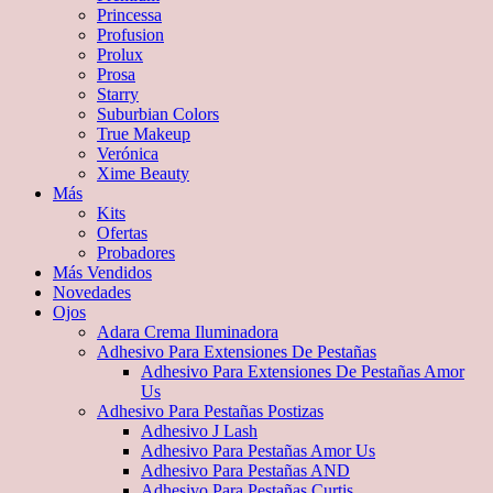
Princessa
Profusion
Prolux
Prosa
Starry
Suburbian Colors
True Makeup
Verónica
Xime Beauty
Más
Kits
Ofertas
Probadores
Más Vendidos
Novedades
Ojos
Adara Crema Iluminadora
Adhesivo Para Extensiones De Pestañas
Adhesivo Para Extensiones De Pestañas Amor
Us
Adhesivo Para Pestañas Postizas
Adhesivo J Lash
Adhesivo Para Pestañas Amor Us
Adhesivo Para Pestañas AND
Adhesivo Para Pestañas Curtis