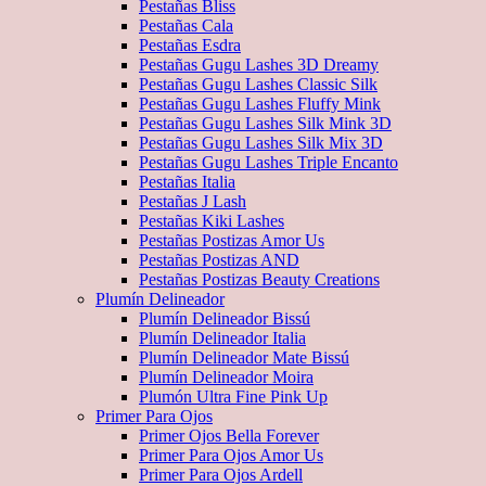
Pestañas Bliss
Pestañas Cala
Pestañas Esdra
Pestañas Gugu Lashes 3D Dreamy
Pestañas Gugu Lashes Classic Silk
Pestañas Gugu Lashes Fluffy Mink
Pestañas Gugu Lashes Silk Mink 3D
Pestañas Gugu Lashes Silk Mix 3D
Pestañas Gugu Lashes Triple Encanto
Pestañas Italia
Pestañas J Lash
Pestañas Kiki Lashes
Pestañas Postizas Amor Us
Pestañas Postizas AND
Pestañas Postizas Beauty Creations
Plumín Delineador
Plumín Delineador Bissú
Plumín Delineador Italia
Plumín Delineador Mate Bissú
Plumín Delineador Moira
Plumón Ultra Fine Pink Up
Primer Para Ojos
Primer Ojos Bella Forever
Primer Para Ojos Amor Us
Primer Para Ojos Ardell