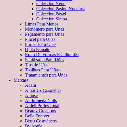
Colección Neón
Colección Pasión Nocturna
Colección Pastel
Colección Sirena
Limas Para Manos
Monómero para Uñas
Pegamento para Uñas
Pincel para Uñas
Primer Para Uñas
Quita Esmalte
Rollo De Formas Esculturales
Sanitizante Para Uñas
Tips de Uñas
Toallitas Para Uñas
Tratamientos para Uñas
Marcas
Adara
Amor Us Cosmetics
Amuse
Andromeda Nails
Ardell Professional
Beauty Creations
Bella Forever
Bissú Cosméticos
By Apple