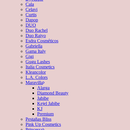
Cala
Celavi
Curtis
Dapop
DUO
Duo Rachel
Duo Raiyo
Esdra Cosméticos
Gabriella
Gama Italy
Gigi
Gugu Lashes
Italia Cosmetics
Kleancolor
L.A. Colors
Maravilla
Alarga
Diamond Beauty
Jabibe
Kejel Jabibe
KJ
Premium
Pestañas Bliss
Pink Up Cosmetics
Princessa