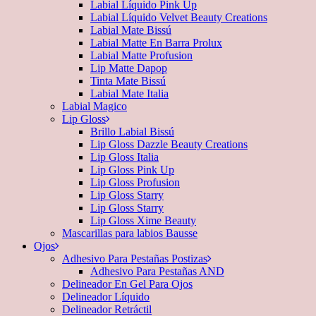
Labial Líquido Pink Up
Labial Líquido Velvet Beauty Creations
Labial Mate Bissú
Labial Matte En Barra Prolux
Labial Matte Profusion
Lip Matte Dapop
Tinta Mate Bissú
Labial Mate Italia
Labial Magico
Lip Gloss
Brillo Labial Bissú
Lip Gloss Dazzle Beauty Creations
Lip Gloss Italia
Lip Gloss Pink Up
Lip Gloss Profusion
Lip Gloss Starry
Lip Gloss Starry
Lip Gloss Xime Beauty
Mascarillas para labios Bausse
Ojos
Adhesivo Para Pestañas Postizas
Adhesivo Para Pestañas AND
Delineador En Gel Para Ojos
Delineador Líquido
Delineador Retráctil