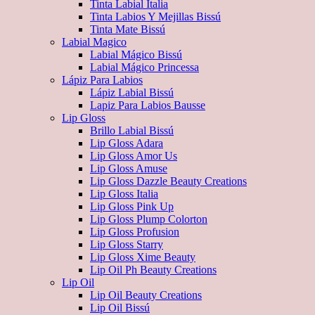
Tinta Labial Italia
Tinta Labios Y Mejillas Bissú
Tinta Mate Bissú
Labial Magico
Labial Mágico Bissú
Labial Mágico Princessa
Lápiz Para Labios
Lápiz Labial Bissú
Lapiz Para Labios Bausse
Lip Gloss
Brillo Labial Bissú
Lip Gloss Adara
Lip Gloss Amor Us
Lip Gloss Amuse
Lip Gloss Dazzle Beauty Creations
Lip Gloss Italia
Lip Gloss Pink Up
Lip Gloss Plump Colorton
Lip Gloss Profusion
Lip Gloss Starry
Lip Gloss Xime Beauty
Lip Oil Ph Beauty Creations
Lip Oil
Lip Oil Beauty Creations
Lip Oil Bissú