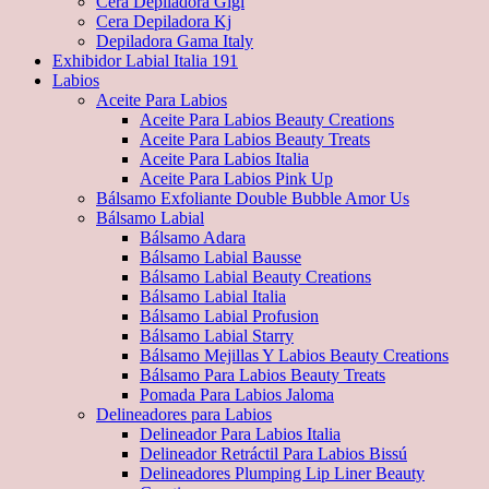
Cera Depiladora Gigi
Cera Depiladora Kj
Depiladora Gama Italy
Exhibidor Labial Italia 191
Labios
Aceite Para Labios
Aceite Para Labios Beauty Creations
Aceite Para Labios Beauty Treats
Aceite Para Labios Italia
Aceite Para Labios Pink Up
Bálsamo Exfoliante Double Bubble Amor Us
Bálsamo Labial
Bálsamo Adara
Bálsamo Labial Bausse
Bálsamo Labial Beauty Creations
Bálsamo Labial Italia
Bálsamo Labial Profusion
Bálsamo Labial Starry
Bálsamo Mejillas Y Labios Beauty Creations
Bálsamo Para Labios Beauty Treats
Pomada Para Labios Jaloma
Delineadores para Labios
Delineador Para Labios Italia
Delineador Retráctil Para Labios Bissú
Delineadores Plumping Lip Liner Beauty