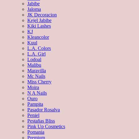
Jabibe
Jaloma
JK Decoracion
Kejel Jabibe
Kiki Lashes
KJ
Kleancolor
Kuul
L.A. Colors
L.A. Girl
Lodoal
Malibu
Maravilla
Mc Nails
Miss Cherry
Moira
N A Nails
Ouro
Pampita
Pasador Rosalva
Peniel
Pestañas Bliss
Pink Up Cosmetics
Pomania
Premium