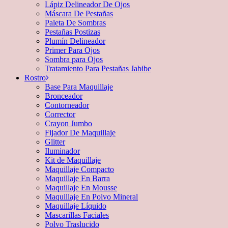
Lápiz Delineador De Ojos
Máscara De Pestañas
Paleta De Sombras
Pestañas Postizas
Plumín Delineador
Primer Para Ojos
Sombra para Ojos
Tratamiento Para Pestañas Jabibe
Rostro
Base Para Maquillaje
Bronceador
Contorneador
Corrector
Crayon Jumbo
Fijador De Maquillaje
Glitter
Iluminador
Kit de Maquillaje
Maquillaje Compacto
Maquillaje En Barra
Maquillaje En Mousse
Maquillaje En Polvo Mineral
Maquillaje Líquido
Mascarillas Faciales
Polvo Traslucido