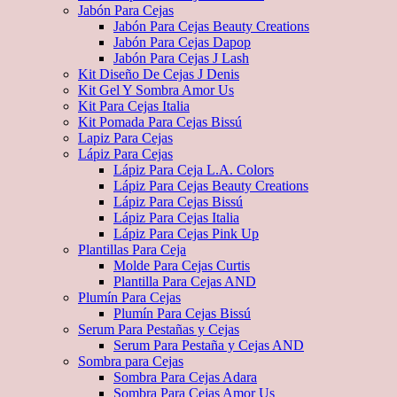
Jabón Para Cejas
Jabón Para Cejas Beauty Creations
Jabón Para Cejas Dapop
Jabón Para Cejas J Lash
Kit Diseño De Cejas J Denis
Kit Gel Y Sombra Amor Us
Kit Para Cejas Italia
Kit Pomada Para Cejas Bissú
Lapiz Para Cejas
Lápiz Para Cejas
Lápiz Para Ceja L.A. Colors
Lápiz Para Cejas Beauty Creations
Lápiz Para Cejas Bissú
Lápiz Para Cejas Italia
Lápiz Para Cejas Pink Up
Plantillas Para Ceja
Molde Para Cejas Curtis
Plantilla Para Cejas AND
Plumín Para Cejas
Plumín Para Cejas Bissú
Serum Para Pestañas y Cejas
Serum Para Pestaña y Cejas AND
Sombra para Cejas
Sombra Para Cejas Adara
Sombra Para Cejas Amor Us