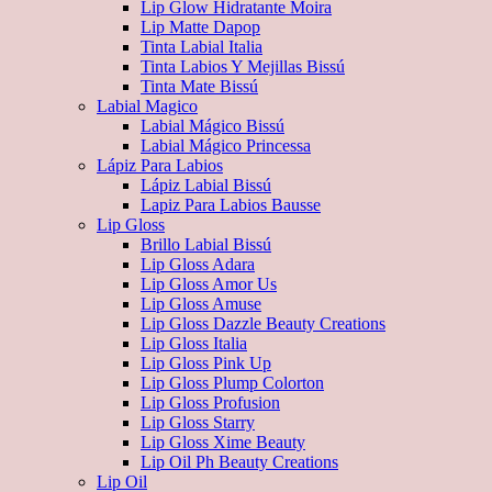
Lip Glow Hidratante Moira
Lip Matte Dapop
Tinta Labial Italia
Tinta Labios Y Mejillas Bissú
Tinta Mate Bissú
Labial Magico
Labial Mágico Bissú
Labial Mágico Princessa
Lápiz Para Labios
Lápiz Labial Bissú
Lapiz Para Labios Bausse
Lip Gloss
Brillo Labial Bissú
Lip Gloss Adara
Lip Gloss Amor Us
Lip Gloss Amuse
Lip Gloss Dazzle Beauty Creations
Lip Gloss Italia
Lip Gloss Pink Up
Lip Gloss Plump Colorton
Lip Gloss Profusion
Lip Gloss Starry
Lip Gloss Xime Beauty
Lip Oil Ph Beauty Creations
Lip Oil