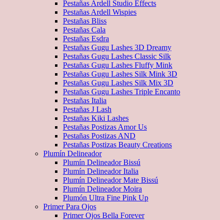
Pestañas Ardell Studio Effects
Pestañas Ardell Wispies
Pestañas Bliss
Pestañas Cala
Pestañas Esdra
Pestañas Gugu Lashes 3D Dreamy
Pestañas Gugu Lashes Classic Silk
Pestañas Gugu Lashes Fluffy Mink
Pestañas Gugu Lashes Silk Mink 3D
Pestañas Gugu Lashes Silk Mix 3D
Pestañas Gugu Lashes Triple Encanto
Pestañas Italia
Pestañas J Lash
Pestañas Kiki Lashes
Pestañas Postizas Amor Us
Pestañas Postizas AND
Pestañas Postizas Beauty Creations
Plumín Delineador
Plumín Delineador Bissú
Plumín Delineador Italia
Plumín Delineador Mate Bissú
Plumín Delineador Moira
Plumón Ultra Fine Pink Up
Primer Para Ojos
Primer Ojos Bella Forever