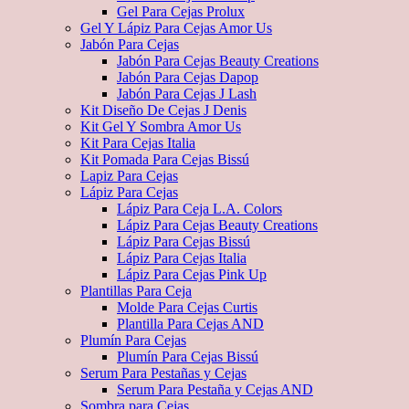
Gel Para Cejas Prolux
Gel Y Lápiz Para Cejas Amor Us
Jabón Para Cejas
Jabón Para Cejas Beauty Creations
Jabón Para Cejas Dapop
Jabón Para Cejas J Lash
Kit Diseño De Cejas J Denis
Kit Gel Y Sombra Amor Us
Kit Para Cejas Italia
Kit Pomada Para Cejas Bissú
Lapiz Para Cejas
Lápiz Para Cejas
Lápiz Para Ceja L.A. Colors
Lápiz Para Cejas Beauty Creations
Lápiz Para Cejas Bissú
Lápiz Para Cejas Italia
Lápiz Para Cejas Pink Up
Plantillas Para Ceja
Molde Para Cejas Curtis
Plantilla Para Cejas AND
Plumín Para Cejas
Plumín Para Cejas Bissú
Serum Para Pestañas y Cejas
Serum Para Pestaña y Cejas AND
Sombra para Cejas