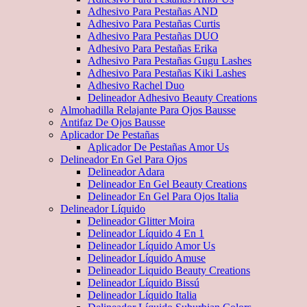
Adhesivo Para Pestañas AND
Adhesivo Para Pestañas Curtis
Adhesivo Para Pestañas DUO
Adhesivo Para Pestañas Erika
Adhesivo Para Pestañas Gugu Lashes
Adhesivo Para Pestañas Kiki Lashes
Adhesivo Rachel Duo
Delineador Adhesivo Beauty Creations
Almohadilla Relajante Para Ojos Bausse
Antifaz De Ojos Bausse
Aplicador De Pestañas
Aplicador De Pestañas Amor Us
Delineador En Gel Para Ojos
Delineador Adara
Delineador En Gel Beauty Creations
Delineador En Gel Para Ojos Italia
Delineador Líquido
Delineador Glitter Moira
Delineador Líquido 4 En 1
Delineador Líquido Amor Us
Delineador Líquido Amuse
Delineador Liquido Beauty Creations
Delineador Líquido Bissú
Delineador Líquido Italia