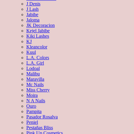
J Denis
J Lash
Jabibe
Jaloma
JK Decoracion
Kejel Jabibe
Kiki Lashes
KJ
Kleancolor
Kuul
L.A. Colors
L.A. Girl
Lodoal
Malibu
Maravilla
Mc Nails
Miss Cherry
Moira
N A Nails
Ouro
Pampita
Pasador Rosalva
Peniel
Pestañas Bliss
Pink Up Cosmetics