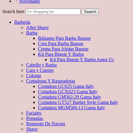
Novedades
Search here
Search
Barbería
After Shave
Barba
Bálsamo Para Barba Bausse
Cera Para Barba Bausse
Crema Para Afeitar Bausse
Kit Para Bigote Y Barba
Kit Para Bigote Y Barba Amor Us
Cabello y Barba
Cara y Cuerpo
Colonia
Cortadoras Y Rasuradoras
Cortadora GC625 Gama Italy
Cortadora GCX623 Gama Italy
Cortadora GM562-29 Gama Italy
Cortadora GT527 Barber Style Gama Italy
Cortadora MGM566-13 Gama Italy
Faciales
Pomadas
Repuesto De Navaja
Shave