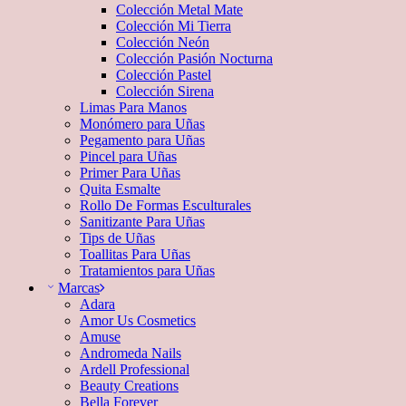
Colección Metal Mate
Colección Mi Tierra
Colección Neón
Colección Pasión Nocturna
Colección Pastel
Colección Sirena
Limas Para Manos
Monómero para Uñas
Pegamento para Uñas
Pincel para Uñas
Primer Para Uñas
Quita Esmalte
Rollo De Formas Esculturales
Sanitizante Para Uñas
Tips de Uñas
Toallitas Para Uñas
Tratamientos para Uñas
Marcas
Adara
Amor Us Cosmetics
Amuse
Andromeda Nails
Ardell Professional
Beauty Creations
Bella Forever