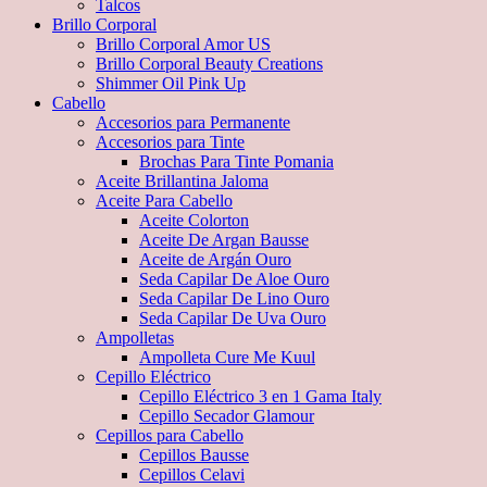
Talcos
Brillo Corporal
Brillo Corporal Amor US
Brillo Corporal Beauty Creations
Shimmer Oil Pink Up
Cabello
Accesorios para Permanente
Accesorios para Tinte
Brochas Para Tinte Pomania
Aceite Brillantina Jaloma
Aceite Para Cabello
Aceite Colorton
Aceite De Argan Bausse
Aceite de Argán Ouro
Seda Capilar De Aloe Ouro
Seda Capilar De Lino Ouro
Seda Capilar De Uva Ouro
Ampolletas
Ampolleta Cure Me Kuul
Cepillo Eléctrico
Cepillo Eléctrico 3 en 1 Gama Italy
Cepillo Secador Glamour
Cepillos para Cabello
Cepillos Bausse
Cepillos Celavi