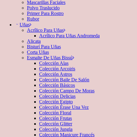
Mascarillas Faciales
Polvo Traslucido
Primer Para Rostro
Rubor
Uñas
Acrílico Para Uñas
Acrílico Para Uñas Andromeda
Alicata
Bisturí Para Uñas
Corta Uñas
Esmalte De Uñas Bissú
Colección Alas
Colección Arcoiris
Colección Astros
Colección Baile De Salón
Colección Básicos
Colección Campo De Moras
Colección Delicias
Colección Egipto
Colección Érase Una Vez
Colección Floral
Colección Frutas
Colección Glitter
Colección Jungla
Colección Manicure Francés