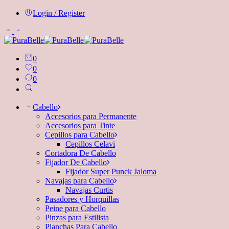
Login / Register
0
0
0
Cabello
Accesorios para Permanente
Accesorios para Tinte
Cepillos para Cabello
Cepillos Celavi
Cortadora De Cabello
Fijador De Cabello
Fijador Super Punck Jaloma
Navajas para Cabello
Navajas Curtis
Pasadores y Horquillas
Peine para Cabello
Pinzas para Estilista
Planchas Para Cabello