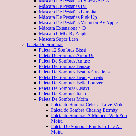
Máscara De Pestañas Explosive Bissú
Máscara De Pestañas IM
Máscara De Pestañas Pampita
Máscara De Pestañas Pink Up
Mascara De Pestañas Volumen By Apple
Máscara Extensions 4-D
Máscara OMG By Apple
Mascara Super Lash
Paleta De Sombras
Paleta 12 Sombras Bissú
Paleta De Sombras Amor Us
Paleta De Sombras Amuse
Paleta De Sombras Bausse
Paleta De Sombras Beauty Creations
Paleta De Sombras Beauty Treats
Paleta De Sombras Bella Forever
Paleta De Sombras Celavi
Paleta De Sombras Italia
Paleta De Sombras Moira
Paleta de Sombra Celesial Love Moira
Paleta de Sombra Chasing Eternity
Paleta de Sombras A Moment With You
Moira
Paleta De Sombras Fun Is In The Air
Moira