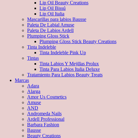
Lip Oil Beauty Creations
Lip Oil Bissú
Lip Oil Italia
Mascarillas para labios Bausse
Paleta De Labial Amuse
Paleta De Labios Ardell
Plumping Gloss Stick
Plumping Gloss Stick Beauty Creations
Tinta Indeleble
Tinta Indeleble Pink Up
Tintas
Tinta Labios Y Mejillas Prolux
Tinta Para Labios Italia Deluxe
Tratamiento Para Labios Beauty Treats
Marcas
Adara
Alarga
Amor Us Cosmetics
Amuse
AND
Andromeda Nails
Ardell Professional
Barbara Fashion
Bausse
Beauty Creations