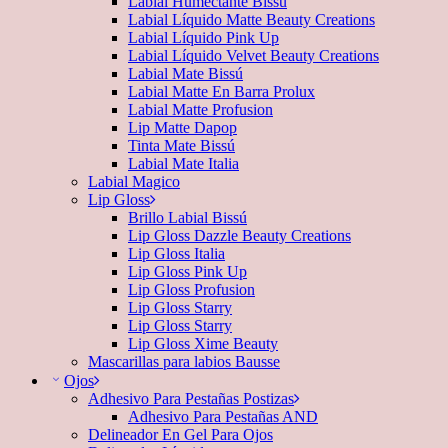
Labial Humectante Bissú
Labial Líquido Matte Beauty Creations
Labial Líquido Pink Up
Labial Líquido Velvet Beauty Creations
Labial Mate Bissú
Labial Matte En Barra Prolux
Labial Matte Profusion
Lip Matte Dapop
Tinta Mate Bissú
Labial Mate Italia
Labial Magico
Lip Gloss
Brillo Labial Bissú
Lip Gloss Dazzle Beauty Creations
Lip Gloss Italia
Lip Gloss Pink Up
Lip Gloss Profusion
Lip Gloss Starry
Lip Gloss Starry
Lip Gloss Xime Beauty
Mascarillas para labios Bausse
Ojos
Adhesivo Para Pestañas Postizas
Adhesivo Para Pestañas AND
Delineador En Gel Para Ojos