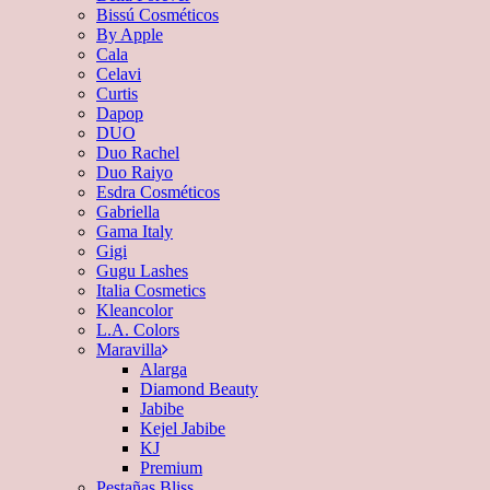
Bissú Cosméticos
By Apple
Cala
Celavi
Curtis
Dapop
DUO
Duo Rachel
Duo Raiyo
Esdra Cosméticos
Gabriella
Gama Italy
Gigi
Gugu Lashes
Italia Cosmetics
Kleancolor
L.A. Colors
Maravilla
Alarga
Diamond Beauty
Jabibe
Kejel Jabibe
KJ
Premium
Pestañas Bliss