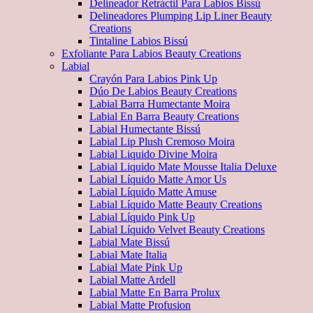
Delineador Retráctil Para Labios Bissú
Delineadores Plumping Lip Liner Beauty
Creations
Tintaline Labios Bissú
Exfoliante Para Labios Beauty Creations
Labial
Crayón Para Labios Pink Up
Dúo De Labios Beauty Creations
Labial Barra Humectante Moira
Labial En Barra Beauty Creations
Labial Humectante Bissú
Labial Lip Plush Cremoso Moira
Labial Liquido Divine Moira
Labial Liquido Mate Mousse Italia Deluxe
Labial Líquido Matte Amor Us
Labial Líquido Matte Amuse
Labial Líquido Matte Beauty Creations
Labial Líquido Pink Up
Labial Líquido Velvet Beauty Creations
Labial Mate Bissú
Labial Mate Italia
Labial Mate Pink Up
Labial Matte Ardell
Labial Matte En Barra Prolux
Labial Matte Profusion