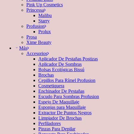
Pink Up Cosmetics
Princessa
Malibu
Starry
Profusion
Prolux
Prosa
Xime Beauty
Más
Accesorios
Aplicador De Pestañas Postizas
Aplicador De Sombras
Bolsas Ecológicas Bissú
Brochas
Cepillos Para Rímel Profusion
Cosmetiquera
Enchinador De Pestañas
Escudo Para Sombras Profusion
Espejo De Maquillaje
Esponjas para Maquillaje
Extractor De Puntos Negros
Limpiador De Brochas
Perfiladores
Pinzas Para Depilar