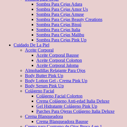
Sombra Para Cejas Adara
Sombra Para Cejas Amor Us
Sombra Para Cejas Amuse
Sombra Para Cejas Beauty Creations
Sombra Para Cejas Bissú
Sombra Para Cejas Italia
Sombra Para Cejas Malibu
Sombra Para Cejas Pink Up
Cuidado De La Piel
Aceite Corporal
Aceite Corporal Bausse
Aceite Corporal Colorton
Aceite Corporal Jaloma
Almohadillas Relajante Para Ojos
Body Butter Pink Up
Body Lotion Gel - Crema Pink Up
Body Serum Pink Up
Colágeno Facial
Colágeno Facial Colorton
Crema Colágeno Anti-edad Italia Deluxe
Gel Hidratante Colágeno Pink Up
Parches Para Ojeras Colágeno Italia Deluxe
Crema Blanqueadora
Crema Blanqueadora Bausse
Crema para Contorno de Ojos Prosa 4 en 1