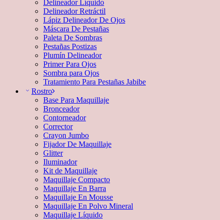
Delineador Líquido
Delineador Retráctil
Lápiz Delineador De Ojos
Máscara De Pestañas
Paleta De Sombras
Pestañas Postizas
Plumín Delineador
Primer Para Ojos
Sombra para Ojos
Tratamiento Para Pestañas Jabibe
Rostro
Base Para Maquillaje
Bronceador
Contorneador
Corrector
Crayon Jumbo
Fijador De Maquillaje
Glitter
Iluminador
Kit de Maquillaje
Maquillaje Compacto
Maquillaje En Barra
Maquillaje En Mousse
Maquillaje En Polvo Mineral
Maquillaje Líquido