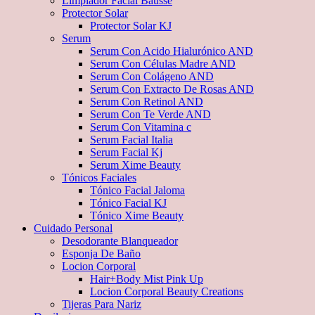
Limpiador Facial Bausse
Protector Solar
Protector Solar KJ
Serum
Serum Con Acido Hialurónico AND
Serum Con Células Madre AND
Serum Con Colágeno AND
Serum Con Extracto De Rosas AND
Serum Con Retinol AND
Serum Con Te Verde AND
Serum Con Vitamina c
Serum Facial Italia
Serum Facial Kj
Serum Xime Beauty
Tónicos Faciales
Tónico Facial Jaloma
Tónico Facial KJ
Tónico Xime Beauty
Cuidado Personal
Desodorante Blanqueador
Esponja De Baño
Locion Corporal
Hair+Body Mist Pink Up
Locion Corporal Beauty Creations
Tijeras Para Nariz