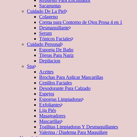
Repuesto Para Enchinador
Sacapuntas
Cuidado De La Piel
Colageno
Crema para Contorno de Ojos Prosa 4 en 1
Desmaquillante
Serum
Tónicos Faciales
Cuidado Personal
Esponja De Baño
Tijeras Para Nariz
Depilacion
Spa
Aceites
Brochas Para Aplicar Mascarillas
Cepillos Faciales
Desodorante Para Calzado
Espejos
Esponjas Limpiadoras
Exfoliantes
Lija Piés
Masajeadores
Mascarillas
Toallitas Limpiadoras Y Desmaquillantes
Valerina / Diadema Para Maquillaje