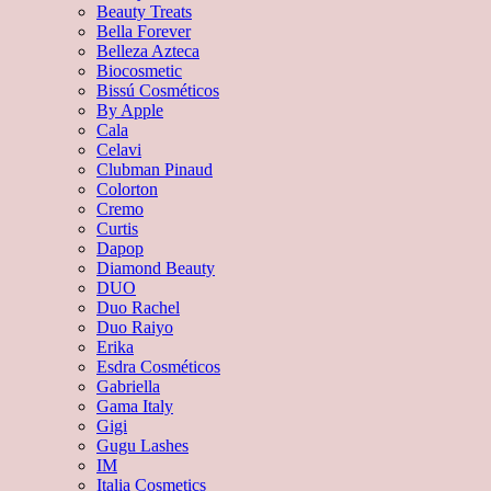
Beauty Treats
Bella Forever
Belleza Azteca
Biocosmetic
Bissú Cosméticos
By Apple
Cala
Celavi
Clubman Pinaud
Colorton
Cremo
Curtis
Dapop
Diamond Beauty
DUO
Duo Rachel
Duo Raiyo
Erika
Esdra Cosméticos
Gabriella
Gama Italy
Gigi
Gugu Lashes
IM
Italia Cosmetics