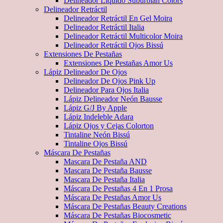
Delineador Líquido Suburbian Colors
Delineador Retráctil
Delineador Retráctil En Gel Moira
Delineador Retráctil Italia
Delineador Retráctil Multicolor Moira
Delineador Retráctil Ojos Bissú
Extensiones De Pestañas
Extensiones De Pestañas Amor Us
Lápiz Delineador De Ojos
Delineador De Ojos Pink Up
Delineador Para Ojos Italia
Lápiz Delineador Neón Bausse
Lápiz G/J By Apple
Lápiz Indeleble Adara
Lápiz Ojos y Cejas Colorton
Tintaline Neón Bissú
Tintaline Ojos Bissú
Máscara De Pestañas
Mascara De Pestaña AND
Mascara De Pestaña Bausse
Mascara De Pestaña Italia
Máscara De Pestañas 4 En 1 Prosa
Máscara De Pestañas Amor Us
Máscara De Pestañas Beauty Creations
Máscara De Pestañas Biocosmetic