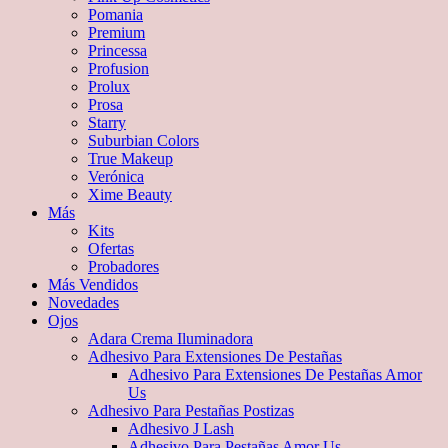
Pomania
Premium
Princessa
Profusion
Prolux
Prosa
Starry
Suburbian Colors
True Makeup
Verónica
Xime Beauty
Más
Kits
Ofertas
Probadores
Más Vendidos
Novedades
Ojos
Adara Crema Iluminadora
Adhesivo Para Extensiones De Pestañas
Adhesivo Para Extensiones De Pestañas Amor
Us
Adhesivo Para Pestañas Postizas
Adhesivo J Lash
Adhesivo Para Pestañas Amor Us