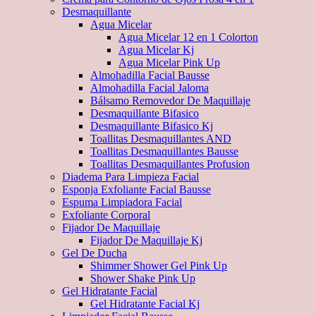
Desmaquillante
Agua Micelar
Agua Micelar 12 en 1 Colorton
Agua Micelar Kj
Agua Micelar Pink Up
Almohadilla Facial Bausse
Almohadilla Facial Jaloma
Bálsamo Removedor De Maquillaje
Desmaquillante Bifasico
Desmaquillante Bifasico Kj
Toallitas Desmaquillantes AND
Toallitas Desmaquillantes Bausse
Toallitas Desmaquillantes Profusion
Diadema Para Limpieza Facial
Esponja Exfoliante Facial Bausse
Espuma Limpiadora Facial
Exfoliante Corporal
Fijador De Maquillaje
Fijador De Maquillaje Kj
Gel De Ducha
Shimmer Shower Gel Pink Up
Shower Shake Pink Up
Gel Hidratante Facial
Gel Hidratante Facial Kj