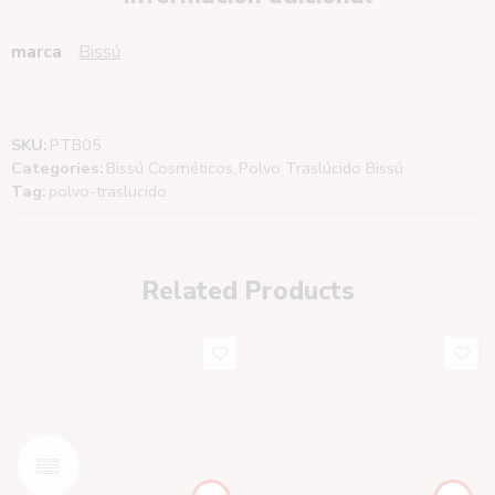
marca
Bissú
SKU:
PTB05
Categories:
Bissú Cosméticos
,
Polvo Traslúcido Bissú
Tag:
polvo-traslucido
Related Products