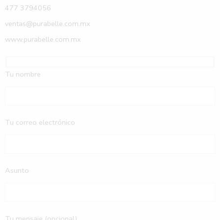
477 3794056
ventas@purabelle.com.mx
www.purabelle.com.mx
Tu nombre
Tu correo electrónico
Asunto
Tu mensaje (opcional)