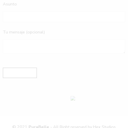
Asunto
Tu mensaje (opcional)
© 2021
PuraBelle
- All Right reserved by
Hex Studios