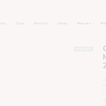
ios
Ojos
Rostro
Uñas
Marcas
Má
SOLD OUT
Ap
mo
10
*E
pi