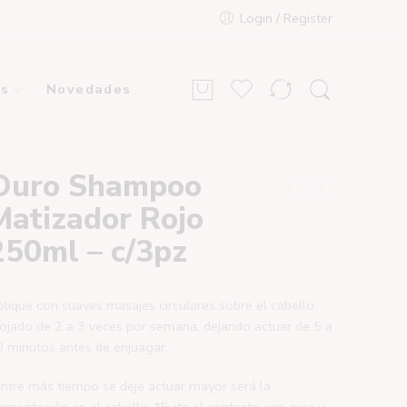
Login / Register
s
Novedades
Ouro Shampoo
Matizador Rojo
250ml – c/3pz
lique con suaves masajes circulares sobre el cabello
jado de 2 a 3 veces por semana, dejando actuar de 5 a
 minutos antes de enjuagar.
ntre más tiempo se deje actuar mayor será la
gmentación en el cabello. *Evite el contacto con ojos y