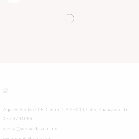
Aquiles Serdán 205, Centro, C.P. 37000, León, Guanajuato Tel.
477 3794056
ventas@purabelle.com.mx
www.purabelle.com.mx