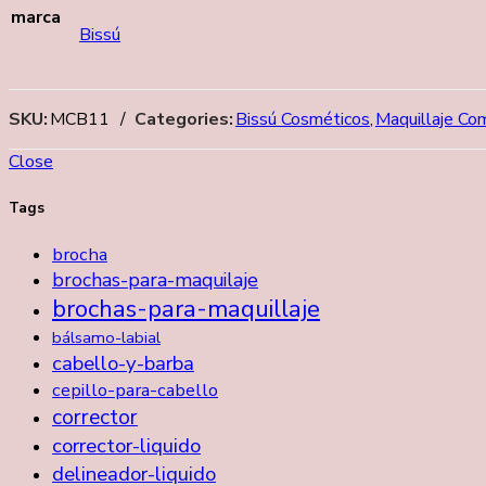
marca
Bissú
SKU:
MCB11
Categories:
Bissú Cosméticos
,
Maquillaje Co
Close
Tags
brocha
brochas-para-maquilaje
brochas-para-maquillaje
bálsamo-labial
cabello-y-barba
cepillo-para-cabello
corrector
corrector-liquido
delineador-liquido