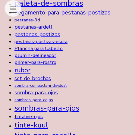
paleta-de-sombras
pegamento-para-pestanas-postizas
pestanas-3d
pestanas-ardell
pestanas-postizas
pestanas-postizas-esdra
Plancha para Cabello
plumin-delineador
primer-para-rostro
rubor
set-de-brochas
sombra-compacta-individual
sombra-para-ojos
sombras-para-cejas
sombras-para-ojos
tintaline-ojos
tinte-kuul