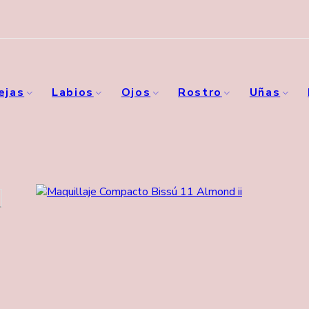
ejas
Labios
Ojos
Rostro
Uñas