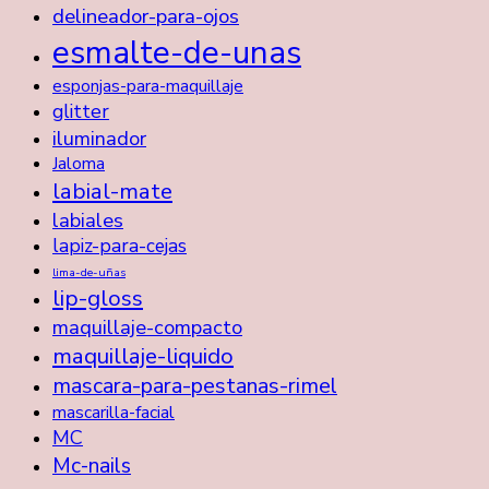
delineador-para-ojos
esmalte-de-unas
esponjas-para-maquillaje
glitter
iluminador
Jaloma
labial-mate
labiales
lapiz-para-cejas
lima-de-uñas
lip-gloss
maquillaje-compacto
maquillaje-liquido
mascara-para-pestanas-rimel
mascarilla-facial
MC
Mc-nails