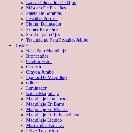
Lápiz Delineador De Ojos
Máscara De Pestañas
Paleta De Sombras
Pestañas Postizas
Plumín Delineador
Primer Para Ojos
Sombra para Ojos
Tratamiento Para Pestañas Jabibe
Rostro
Base Para Maquillaje
Bronceador
Contorneador
Corrector
Crayon Jumbo
Fijador De Maquillaje
Glitter
Iluminador
Kit de Maquillaje
Maquillaje Compacto
Maquillaje En Barra
Maquillaje En Mousse
Maquillaje En Polvo Mineral
Maquillaje Líquido
Mascarillas Faciales
Polvo Traslucido