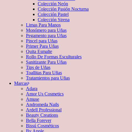
Colección Neón
Colección Pasión Nocturna
Colección Pastel
Colección Sirena
Limas Para Manos
Monómero para Uñas
Pegamento para Uñas
Pincel para Uñas
Primer Para Uñas
Quita Esmalte
Rollo De Formas Esculturales
Sanitizante Para Uñas
Tips de Uñas
Toallitas Para Uñas
Tratamientos para Uñas
Marcas
Adara
Amor Us Cosmetics
Amuse
Andromeda Nails
Ardell Professional
Beauty Creations
Bella Forever
Bissú Cosméticos
By Apple