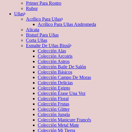
Primer Para Rostro
Rubor
Uñas
Acrílico Para Uñas
Acrílico Para Uñas Andromeda
Alicata
Bisturí Para Uñas
Corta Uñas
Esmalte De Uñas Bissú
Colección Alas
Colección Arcoiris
Colección Astros
Colección Baile De Salón
Colección Básicos
Colección Campo De Moras
Colección Delicias
Colección Egipto
Colección Érase Una Vez
Colección Floral
Colección Frutas
Colección Glitter
Colección Jungla
Colección Manicure Francés
Colección Metal Mate
Colección Mi Tierra