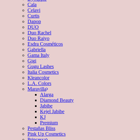
Cala
Celavi
Curtis
Dapop
DUO
Duo Rachel
Duo Raiyo
Esdra Cosméticos
Gabriella
Gama Italy
Gigi
Gugu Lashes
Italia Cosmetics
Kleancolor
L.A. Colors
Maravilla
Alarga
Diamond Beauty
Jabibe
Kejel Jabibe
KJ
Premium
Pestañas Bliss
Pink Up Cosmetics
Princessa