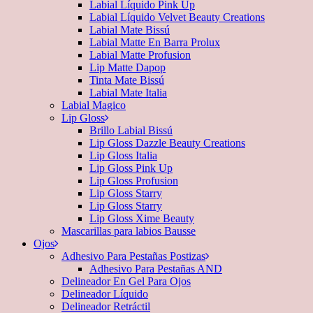
Labial Líquido Pink Up
Labial Líquido Velvet Beauty Creations
Labial Mate Bissú
Labial Matte En Barra Prolux
Labial Matte Profusion
Lip Matte Dapop
Tinta Mate Bissú
Labial Mate Italia
Labial Magico
Lip Gloss
Brillo Labial Bissú
Lip Gloss Dazzle Beauty Creations
Lip Gloss Italia
Lip Gloss Pink Up
Lip Gloss Profusion
Lip Gloss Starry
Lip Gloss Starry
Lip Gloss Xime Beauty
Mascarillas para labios Bausse
Ojos
Adhesivo Para Pestañas Postizas
Adhesivo Para Pestañas AND
Delineador En Gel Para Ojos
Delineador Líquido
Delineador Retráctil