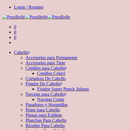
Login / Register
0
0
0
Cabello
Accesorios para Permanente
Accesorios para Tinte
Cepillos para Cabello
Cepillos Celavi
Cortadora De Cabello
Fijador De Cabello
Fijador Super Punck Jaloma
Navajas para Cabello
Navajas Curtis
Pasadores y Horquillas
Peine para Cabello
Pinzas para Estilista
Planchas Para Cabello
Rizador Para Cabello