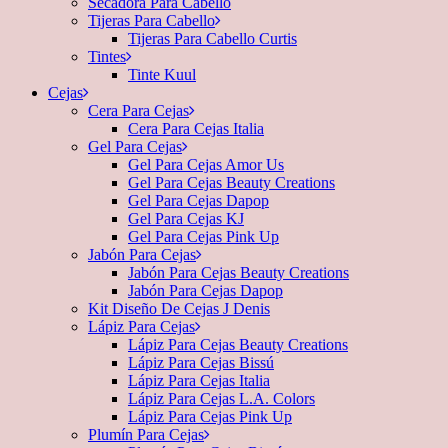
Secadora Para Cabello
Tijeras Para Cabello
Tijeras Para Cabello Curtis
Tintes
Tinte Kuul
Cejas
Cera Para Cejas
Cera Para Cejas Italia
Gel Para Cejas
Gel Para Cejas Amor Us
Gel Para Cejas Beauty Creations
Gel Para Cejas Dapop
Gel Para Cejas KJ
Gel Para Cejas Pink Up
Jabón Para Cejas
Jabón Para Cejas Beauty Creations
Jabón Para Cejas Dapop
Kit Diseño De Cejas J Denis
Lápiz Para Cejas
Lápiz Para Cejas Beauty Creations
Lápiz Para Cejas Bissú
Lápiz Para Cejas Italia
Lápiz Para Cejas L.A. Colors
Lápiz Para Cejas Pink Up
Plumín Para Cejas