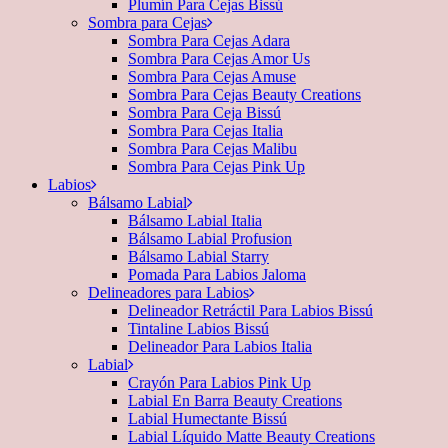
Plumín Para Cejas Bissú
Sombra para Cejas
Sombra Para Cejas Adara
Sombra Para Cejas Amor Us
Sombra Para Cejas Amuse
Sombra Para Cejas Beauty Creations
Sombra Para Ceja Bissú
Sombra Para Cejas Italia
Sombra Para Cejas Malibu
Sombra Para Cejas Pink Up
Labios
Bálsamo Labial
Bálsamo Labial Italia
Bálsamo Labial Profusion
Bálsamo Labial Starry
Pomada Para Labios Jaloma
Delineadores para Labios
Delineador Retráctil Para Labios Bissú
Tintaline Labios Bissú
Delineador Para Labios Italia
Labial
Crayón Para Labios Pink Up
Labial En Barra Beauty Creations
Labial Humectante Bissú
Labial Líquido Matte Beauty Creations