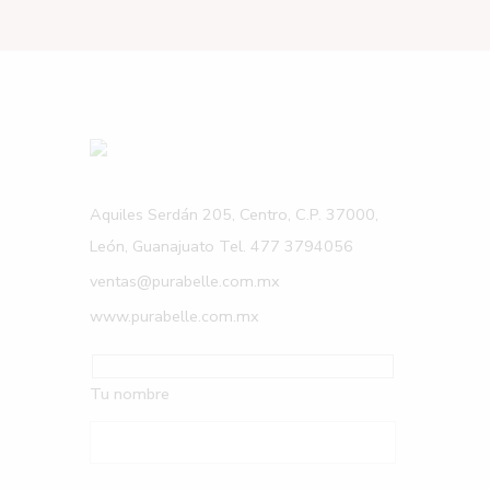
Aquiles Serdán 205, Centro, C.P. 37000,
León, Guanajuato Tel. 477 3794056
ventas@purabelle.com.mx
www.purabelle.com.mx
Tu nombre