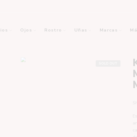
ios
Ojos
Rostro
Uñas
Marcas
Má
SOLD OUT
S
Es
am
ca
da