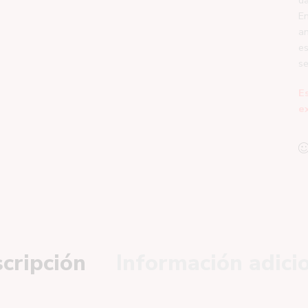
E
am
es
se
E
e
cripción
Información adici