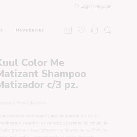
Login / Register
s
Novedades
Kuul Color Me
Matizant Shampoo
Matizador c/3 pz.
hampoo Matizador Kuul;
pecialmente formulado para neutralizar los tonos
arillentos, resaltar los cenizos y platinar las canas del
bello gracias a los pigmentos púrpuras de su fórmula,
ndo más brillo y conservando el color deseado.