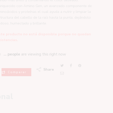
nriquecido con Amino Gen, un avanzado componente de
inoácidos y proteínas el cual ayuda a nutrir y limpiar la
tructura del cabello de la raíz hasta la punta, dejándolo
doso, humectado y brillante.
ste producto no está disponible porque no quedan
xistencias.
...
people
are viewing this right now
Share
Comparar
onal