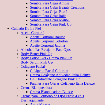
Sombra Para Cejas Amuse
Sombra Para Cejas Beauty Creations
Sombra Para Cejas Bissú
Sombra Para Cejas Italia
Sombra Para Cejas Malibu
Sombra Para Cejas Pink Up
Cuidado De La Piel
Aceite Corporal
Aceite Corporal Bausse
Aceite Corporal Colorton
Aceite Corporal Jaloma
Almohadillas Relajante Para Ojos
Body Butter Pink Up
Body Lotion Gel - Crema Pink Up
Body Serum Pink Up
Colágeno Facial
Colágeno Facial Colorton
Crema Colágeno Anti-edad Italia Deluxe
Gel Hidratante Colágeno Pink Up
Parches Para Ojeras Colágeno Italia Deluxe
Crema Blanqueadora
Crema Blanqueadora Bausse
Crema para Contorno de Ojos Prosa 4 en 1
Desmaquillante
Agua Micelar