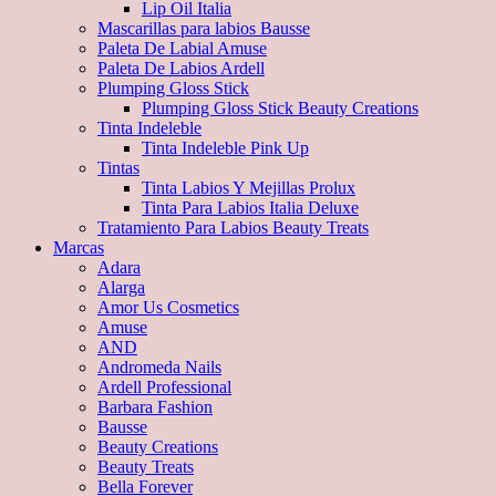
Lip Oil Italia
Mascarillas para labios Bausse
Paleta De Labial Amuse
Paleta De Labios Ardell
Plumping Gloss Stick
Plumping Gloss Stick Beauty Creations
Tinta Indeleble
Tinta Indeleble Pink Up
Tintas
Tinta Labios Y Mejillas Prolux
Tinta Para Labios Italia Deluxe
Tratamiento Para Labios Beauty Treats
Marcas
Adara
Alarga
Amor Us Cosmetics
Amuse
AND
Andromeda Nails
Ardell Professional
Barbara Fashion
Bausse
Beauty Creations
Beauty Treats
Bella Forever