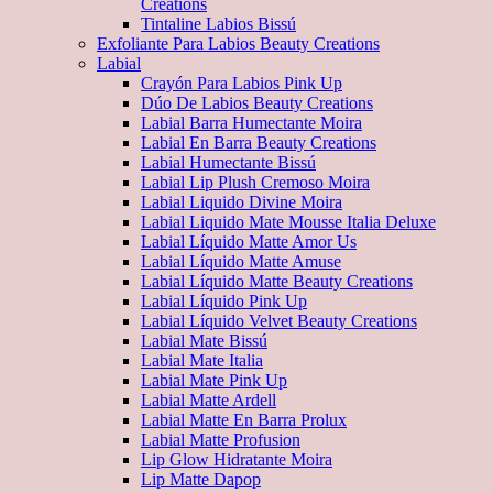
Creations
Tintaline Labios Bissú
Exfoliante Para Labios Beauty Creations
Labial
Crayón Para Labios Pink Up
Dúo De Labios Beauty Creations
Labial Barra Humectante Moira
Labial En Barra Beauty Creations
Labial Humectante Bissú
Labial Lip Plush Cremoso Moira
Labial Liquido Divine Moira
Labial Liquido Mate Mousse Italia Deluxe
Labial Líquido Matte Amor Us
Labial Líquido Matte Amuse
Labial Líquido Matte Beauty Creations
Labial Líquido Pink Up
Labial Líquido Velvet Beauty Creations
Labial Mate Bissú
Labial Mate Italia
Labial Mate Pink Up
Labial Matte Ardell
Labial Matte En Barra Prolux
Labial Matte Profusion
Lip Glow Hidratante Moira
Lip Matte Dapop