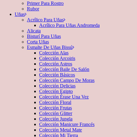
Primer Para Rostro
Rubor
Uñas
Acrílico Para Uñas
Acrílico Para Uñas Andromeda
Alicata
Bisturí Para Uñas
Corta Uñas
Esmalte De Uñas Bissú
Colección Alas
Colección Arcoiris
Colección Astros
Colección Baile De Salón
Colección Básicos
Colección Campo De Moras
Colección Delicias
Colección Egipto
Colección Érase Una Vez
Colección Floral
Colección Frutas
Colección Glitter
Colección Jungla
Colección Manicure Francés
Colección Metal Mate
Colección Mi Tierra