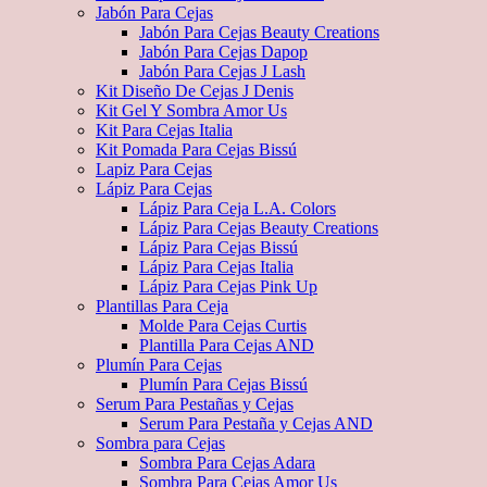
Jabón Para Cejas
Jabón Para Cejas Beauty Creations
Jabón Para Cejas Dapop
Jabón Para Cejas J Lash
Kit Diseño De Cejas J Denis
Kit Gel Y Sombra Amor Us
Kit Para Cejas Italia
Kit Pomada Para Cejas Bissú
Lapiz Para Cejas
Lápiz Para Cejas
Lápiz Para Ceja L.A. Colors
Lápiz Para Cejas Beauty Creations
Lápiz Para Cejas Bissú
Lápiz Para Cejas Italia
Lápiz Para Cejas Pink Up
Plantillas Para Ceja
Molde Para Cejas Curtis
Plantilla Para Cejas AND
Plumín Para Cejas
Plumín Para Cejas Bissú
Serum Para Pestañas y Cejas
Serum Para Pestaña y Cejas AND
Sombra para Cejas
Sombra Para Cejas Adara
Sombra Para Cejas Amor Us