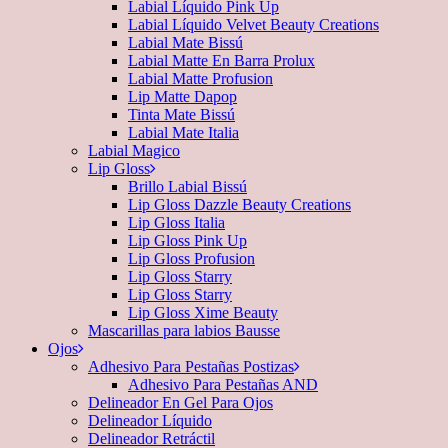
Labial Líquido Pink Up
Labial Líquido Velvet Beauty Creations
Labial Mate Bissú
Labial Matte En Barra Prolux
Labial Matte Profusion
Lip Matte Dapop
Tinta Mate Bissú
Labial Mate Italia
Labial Magico
Lip Gloss
Brillo Labial Bissú
Lip Gloss Dazzle Beauty Creations
Lip Gloss Italia
Lip Gloss Pink Up
Lip Gloss Profusion
Lip Gloss Starry
Lip Gloss Starry
Lip Gloss Xime Beauty
Mascarillas para labios Bausse
Ojos
Adhesivo Para Pestañas Postizas
Adhesivo Para Pestañas AND
Delineador En Gel Para Ojos
Delineador Líquido
Delineador Retráctil