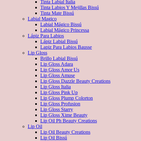
Tinta Labial Italia
Tinta Labios Y Mejillas Bissú
Tinta Mate Bissú
Labial Magico
Labial Mágico Bissú
Labial Mágico Princessa
Lápiz Para Labios
Lápiz Labial Bissú
Lapiz Para Labios Bausse
Lip Gloss
Brillo Labial Bissú
Lip Gloss Adara
Lip Gloss Amor Us
Lip Gloss Amuse
Lip Gloss Dazzle Beauty Creations
Lip Gloss Italia
Lip Gloss Pink Up
Lip Gloss Plump Colorton
Lip Gloss Profusion
Lip Gloss Starry
Lip Gloss Xime Beauty
Lip Oil Ph Beauty Creations
Lip Oil
Lip Oil Beauty Creations
Lip Oil Bissú