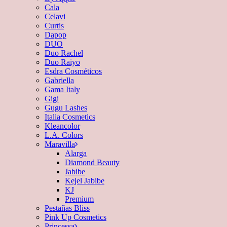
Cala
Celavi
Curtis
Dapop
DUO
Duo Rachel
Duo Raiyo
Esdra Cosméticos
Gabriella
Gama Italy
Gigi
Gugu Lashes
Italia Cosmetics
Kleancolor
L.A. Colors
Maravilla
Alarga
Diamond Beauty
Jabibe
Kejel Jabibe
KJ
Premium
Pestañas Bliss
Pink Up Cosmetics
Princessa