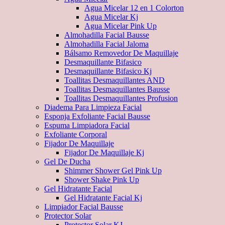
Agua Micelar 12 en 1 Colorton
Agua Micelar Kj
Agua Micelar Pink Up
Almohadilla Facial Bausse
Almohadilla Facial Jaloma
Bálsamo Removedor De Maquillaje
Desmaquillante Bifasico
Desmaquillante Bifasico Kj
Toallitas Desmaquillantes AND
Toallitas Desmaquillantes Bausse
Toallitas Desmaquillantes Profusion
Diadema Para Limpieza Facial
Esponja Exfoliante Facial Bausse
Espuma Limpiadora Facial
Exfoliante Corporal
Fijador De Maquillaje
Fijador De Maquillaje Kj
Gel De Ducha
Shimmer Shower Gel Pink Up
Shower Shake Pink Up
Gel Hidratante Facial
Gel Hidratante Facial Kj
Limpiador Facial Bausse
Protector Solar
Protector Solar KJ