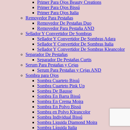
Primer Para Ojos Beauty Creations
Primer Para Ojos Bissú
Primer Para Ojos Italia
Removedor Para Pestañas
Removedor De Pestañas Duo
Removedor Para Pestaña AND
Sellador Y Convertidor De Sombras
Sellador Y Convertidor De Sombras Adara
Sellador Y Convertidor De Sombras Italia
Sellador Y Convertidor De Sombras Kleancolor
Separador De Pestañas
Separador De Pestañas Curtis
Serum Para Pestañas y Cejas
Serum Para Pestañas y Cejas AND
Sombra para Ojos
Sombra Cuarteto Bissú
Sombra Cuarteto Pink Up
Sombra De Bausse
Sombra En Barra Bissú
Sombra En Crema Moira
Sombra En Polvo Bissú
Sombra en Polvo Kleancolor
Sombra Individual Bissú
Sombra Liquida Diamond Moira
Sombra Líquida Italia