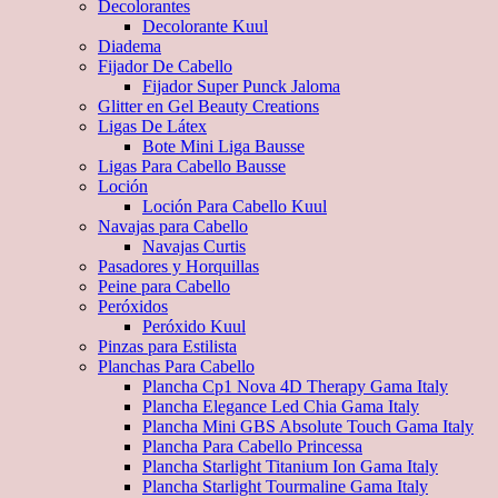
Decolorantes
Decolorante Kuul
Diadema
Fijador De Cabello
Fijador Super Punck Jaloma
Glitter en Gel Beauty Creations
Ligas De Látex
Bote Mini Liga Bausse
Ligas Para Cabello Bausse
Loción
Loción Para Cabello Kuul
Navajas para Cabello
Navajas Curtis
Pasadores y Horquillas
Peine para Cabello
Peróxidos
Peróxido Kuul
Pinzas para Estilista
Planchas Para Cabello
Plancha Cp1 Nova 4D Therapy Gama Italy
Plancha Elegance Led Chia Gama Italy
Plancha Mini GBS Absolute Touch Gama Italy
Plancha Para Cabello Princessa
Plancha Starlight Titanium Ion Gama Italy
Plancha Starlight Tourmaline Gama Italy