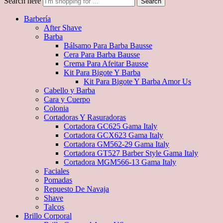
Search here
Search
Barbería
After Shave
Barba
Bálsamo Para Barba Bausse
Cera Para Barba Bausse
Crema Para Afeitar Bausse
Kit Para Bigote Y Barba
Kit Para Bigote Y Barba Amor Us
Cabello y Barba
Cara y Cuerpo
Colonia
Cortadoras Y Rasuradoras
Cortadora GC625 Gama Italy
Cortadora GCX623 Gama Italy
Cortadora GM562-29 Gama Italy
Cortadora GT527 Barber Style Gama Italy
Cortadora MGM566-13 Gama Italy
Faciales
Pomadas
Repuesto De Navaja
Shave
Talcos
Brillo Corporal