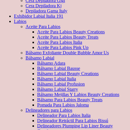
Cera Depiladora Gigi
Cera Depiladora Kj
Depiladora Gama Italy
Exhibidor Labial Italia 191
Labios
Aceite Para Labios
Aceite Para Labios Beauty Creations
Aceite Para Labios Beauty Treats
Aceite Para Labios Italia
Aceite Para Labios Pink Up
Bálsamo Exfoliante Double Bubble Amor Us
Bálsamo Labial
Bálsamo Adara
Bálsamo Labial Bausse
Bálsamo Labial Beauty Creations
Bálsamo Labial Italia
Bálsamo Labial Profusion
Bálsamo Labial Starry
Bálsamo Mejillas Y Labios Beauty Creations
Bálsamo Para Labios Beauty Treats
Pomada Para Labios Jaloma
Delineadores para Labios
Delineador Para Labios Italia
Delineador Retráctil Para Labios Bissú
Delineadores Plumping Lip Liner Beauty