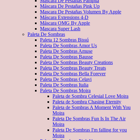
Máscara De Pestañas Pampita
Máscara De Pestañas Pink Up
Mascara De Pestañas Volumen By Apple
Máscara Extensions 4-D
Máscara OMG By Apple
Mascara Super Lash
Paleta De Sombras
Paleta 12 Sombras Bissú
Paleta De Sombras Amor Us
Paleta De Sombras Amuse
Paleta De Sombras Bausse
Paleta De Sombras Beauty Creations
Paleta De Sombras Beauty Treats
Paleta De Sombras Bella Forever
Paleta De Sombras Celavi
Paleta De Sombras Italia
Paleta De Sombras Moira
Paleta de Sombra Celesial Love Moira
Paleta de Sombra Chasing Eternity
Paleta de Sombras A Moment With You
Moira
Paleta De Sombras Fun Is In The Air
Moira
Paleta De Sombras I'm falling for you
Moira