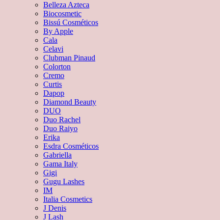
Belleza Azteca
Biocosmetic
Bissú Cosméticos
By Apple
Cala
Celavi
Clubman Pinaud
Colorton
Cremo
Curtis
Dapop
Diamond Beauty
DUO
Duo Rachel
Duo Raiyo
Erika
Esdra Cosméticos
Gabriella
Gama Italy
Gigi
Gugu Lashes
IM
Italia Cosmetics
J Denis
J Lash