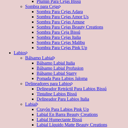
Plumín Para Cejas Bissú
Sombra para Cejas
Sombra Para Cejas Adara
Sombra Para Cejas Amor Us
Sombra Para Cejas Amuse
Sombra Para Cejas Beauty Creations
Sombra Para Ceja Bissú
Sombra Para Cejas Italia
Sombra Para Cejas Malibu
Sombra Para Cejas Pink Up
Labios
Bálsamo Labial
Bálsamo Labial Italia
Bálsamo Labial Profusion
Bálsamo Labial Starry
Pomada Para Labios Jaloma
Delineadores para Labios
Delineador Retráctil Para Labios Bissú
Tintaline Labios Bissú
Delineador Para Labios Italia
Labial
Crayón Para Labios Pink Up
Labial En Barra Beauty Creations
Labial Humectante Bissú
Labial Líquido Matte Beauty Creations