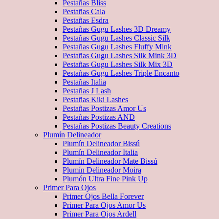
Pestañas Bliss
Pestañas Cala
Pestañas Esdra
Pestañas Gugu Lashes 3D Dreamy
Pestañas Gugu Lashes Classic Silk
Pestañas Gugu Lashes Fluffy Mink
Pestañas Gugu Lashes Silk Mink 3D
Pestañas Gugu Lashes Silk Mix 3D
Pestañas Gugu Lashes Triple Encanto
Pestañas Italia
Pestañas J Lash
Pestañas Kiki Lashes
Pestañas Postizas Amor Us
Pestañas Postizas AND
Pestañas Postizas Beauty Creations
Plumín Delineador
Plumín Delineador Bissú
Plumín Delineador Italia
Plumín Delineador Mate Bissú
Plumín Delineador Moira
Plumón Ultra Fine Pink Up
Primer Para Ojos
Primer Ojos Bella Forever
Primer Para Ojos Amor Us
Primer Para Ojos Ardell