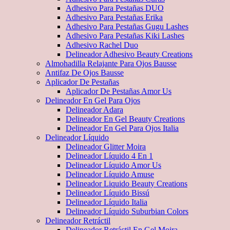
Adhesivo Para Pestañas DUO
Adhesivo Para Pestañas Erika
Adhesivo Para Pestañas Gugu Lashes
Adhesivo Para Pestañas Kiki Lashes
Adhesivo Rachel Duo
Delineador Adhesivo Beauty Creations
Almohadilla Relajante Para Ojos Bausse
Antifaz De Ojos Bausse
Aplicador De Pestañas
Aplicador De Pestañas Amor Us
Delineador En Gel Para Ojos
Delineador Adara
Delineador En Gel Beauty Creations
Delineador En Gel Para Ojos Italia
Delineador Líquido
Delineador Glitter Moira
Delineador Líquido 4 En 1
Delineador Líquido Amor Us
Delineador Líquido Amuse
Delineador Liquido Beauty Creations
Delineador Líquido Bissú
Delineador Líquido Italia
Delineador Líquido Suburbian Colors
Delineador Retráctil
Delineador Retráctil En Gel Moira