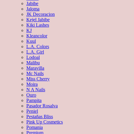
Jabibe
Jaloma
JK Decoracion
Kejel Jabibe
Kiki Lashes
KJ
Kleancolor
Kuul
L.A. Colors
L.A. Girl
Lodoal
Malibu
Maravilla
Mc Nails
Miss Cherry
Moira
N A Nails
Ouro
Pampita
Pasador Rosalva
Peniel
Pestañas Bliss
Pink Up Cosmetics
Pomania
Premium