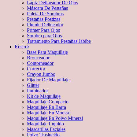
Lápiz Delineador De Ojos
Máscara De Pestañas
Paleta De Sombras
Pestañas Postizas
Plumín Delineador
Primer Para Ojos
Sombra para Ojos
Tratamiento Para Pestañas Jabibe
Rostro
Base Para Maquillaje
Bronceador
Contorneador
Corrector
Crayon Jumbo
Fijador De Maquillaje
Glitter
Iluminador
Kit de Maquillaje
Maquillaje Compacto
Maquillaje En Barra
Maquillaje En Mousse
Maquillaje En Polvo Mineral
Maquillaje Líquido
Mascarillas Faciales
Polvo Traslucido