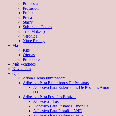
Princessa
Profusion
Prolux
Prosa
Starry
Suburbian Colors
True Makeup
Verónica
Xime Beauty
Más
Kits
Ofertas
Probadores
Más Vendidos
Novedades
Ojos
Adara Crema Iluminadora
Adhesivo Para Extensiones De Pestañas
Adhesivo Para Extensiones De Pestañas Amor
Us
Adhesivo Para Pestañas Postizas
Adhesivo J Lash
Adhesivo Para Pestañas Amor Us
Adhesivo Para Pestañas AND
Adhesivo Para Pestañas Curtis