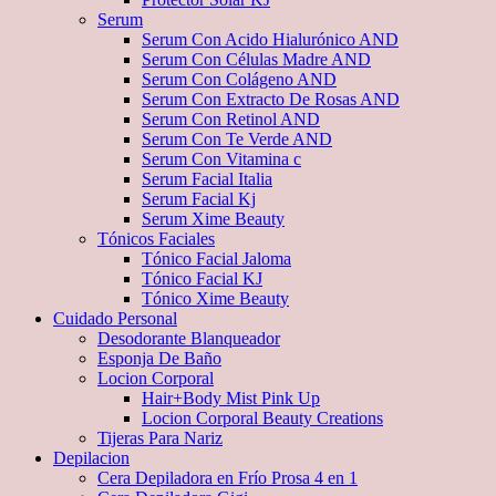
Serum
Serum Con Acido Hialurónico AND
Serum Con Células Madre AND
Serum Con Colágeno AND
Serum Con Extracto De Rosas AND
Serum Con Retinol AND
Serum Con Te Verde AND
Serum Con Vitamina c
Serum Facial Italia
Serum Facial Kj
Serum Xime Beauty
Tónicos Faciales
Tónico Facial Jaloma
Tónico Facial KJ
Tónico Xime Beauty
Cuidado Personal
Desodorante Blanqueador
Esponja De Baño
Locion Corporal
Hair+Body Mist Pink Up
Locion Corporal Beauty Creations
Tijeras Para Nariz
Depilacion
Cera Depiladora en Frío Prosa 4 en 1