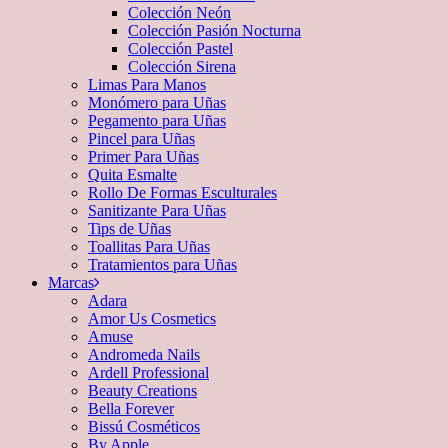
Colección Neón
Colección Pasión Nocturna
Colección Pastel
Colección Sirena
Limas Para Manos
Monómero para Uñas
Pegamento para Uñas
Pincel para Uñas
Primer Para Uñas
Quita Esmalte
Rollo De Formas Esculturales
Sanitizante Para Uñas
Tips de Uñas
Toallitas Para Uñas
Tratamientos para Uñas
Marcas
Adara
Amor Us Cosmetics
Amuse
Andromeda Nails
Ardell Professional
Beauty Creations
Bella Forever
Bissú Cosméticos
By Apple