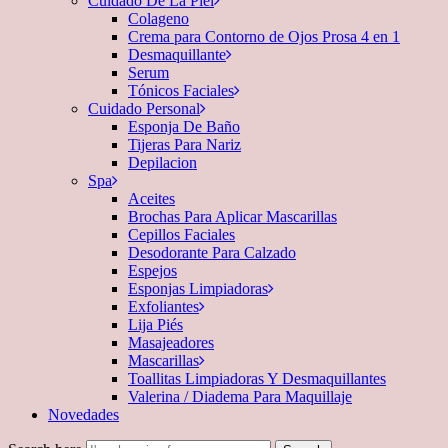
Cuidado De La Piel
Colageno
Crema para Contorno de Ojos Prosa 4 en 1
Desmaquillante
Serum
Tónicos Faciales
Cuidado Personal
Esponja De Baño
Tijeras Para Nariz
Depilacion
Spa
Aceites
Brochas Para Aplicar Mascarillas
Cepillos Faciales
Desodorante Para Calzado
Espejos
Esponjas Limpiadoras
Exfoliantes
Lija Piés
Masajeadores
Mascarillas
Toallitas Limpiadoras Y Desmaquillantes
Valerina / Diadema Para Maquillaje
Novedades