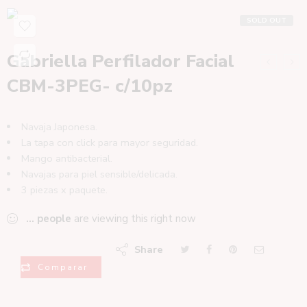
SOLD OUT
Gabriella Perfilador Facial
CBM-3PEG- c/10pz
Navaja Japonesa.
La tapa con click para mayor seguridad.
Mango antibacterial.
Navajas para piel sensible/delicada.
3 piezas x paquete.
...
people
are viewing this right now
Share
Comparar