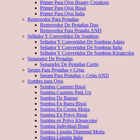
Primer Para Ojos Beauty Creations
Primer Para Ojos Bissú
Primer Para Ojos Italia
Removedor Para Pestañas
Removedor De Pestañas Duo
Removedor Para Pestaña AND
Sellador Y Convertidor De Sombras
Sellador Y Convertidor De Sombras Adara
Sellador Y Convertidor De Sombras Italia
Sellador Y Convertidor De Sombras Kleancolor
Separador De Pestañas
Separador De Pestañas Curtis
Serum Para Pestañas y Cejas
Serum Para Pestañas y Cejas AND
Sombra para Ojos
Sombra Cuarteto Bissú
Sombra Cuarteto Pink Up
Sombra De Bausse
Sombra En Barra Bissú
Sombra En Crema Moira
Sombra En Polvo Bissú
Sombra en Polvo Kleancolor
Sombra Individual Bissú
Sombra Liquida Diamond Moira
Sombra Líquida Italia