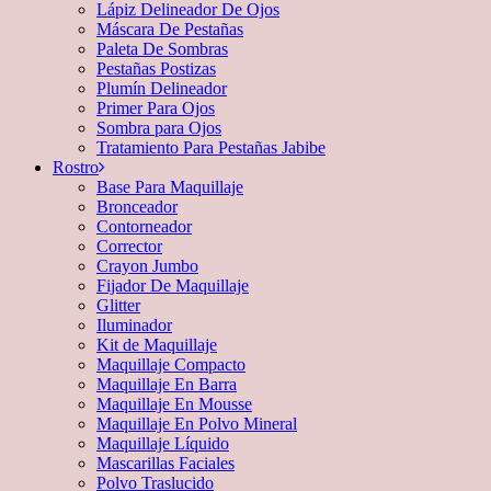
Lápiz Delineador De Ojos
Máscara De Pestañas
Paleta De Sombras
Pestañas Postizas
Plumín Delineador
Primer Para Ojos
Sombra para Ojos
Tratamiento Para Pestañas Jabibe
Rostro
Base Para Maquillaje
Bronceador
Contorneador
Corrector
Crayon Jumbo
Fijador De Maquillaje
Glitter
Iluminador
Kit de Maquillaje
Maquillaje Compacto
Maquillaje En Barra
Maquillaje En Mousse
Maquillaje En Polvo Mineral
Maquillaje Líquido
Mascarillas Faciales
Polvo Traslucido