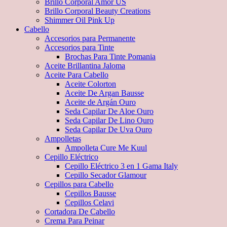
Brillo Corporal Amor US
Brillo Corporal Beauty Creations
Shimmer Oil Pink Up
Cabello
Accesorios para Permanente
Accesorios para Tinte
Brochas Para Tinte Pomania
Aceite Brillantina Jaloma
Aceite Para Cabello
Aceite Colorton
Aceite De Argan Bausse
Aceite de Argán Ouro
Seda Capilar De Aloe Ouro
Seda Capilar De Lino Ouro
Seda Capilar De Uva Ouro
Ampolletas
Ampolleta Cure Me Kuul
Cepillo Eléctrico
Cepillo Eléctrico 3 en 1 Gama Italy
Cepillo Secador Glamour
Cepillos para Cabello
Cepillos Bausse
Cepillos Celavi
Cortadora De Cabello
Crema Para Peinar