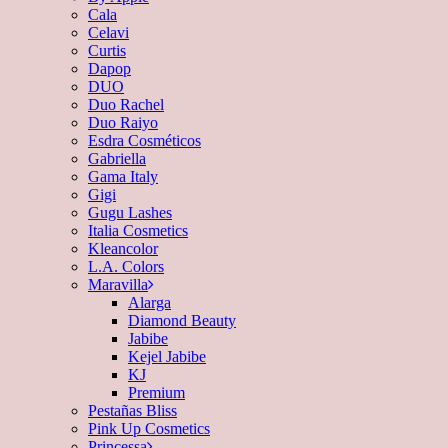
Cala
Celavi
Curtis
Dapop
DUO
Duo Rachel
Duo Raiyo
Esdra Cosméticos
Gabriella
Gama Italy
Gigi
Gugu Lashes
Italia Cosmetics
Kleancolor
L.A. Colors
Maravilla
Alarga
Diamond Beauty
Jabibe
Kejel Jabibe
KJ
Premium
Pestañas Bliss
Pink Up Cosmetics
Princessa