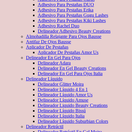
Adhesivo Para Pestañas DUO
Adhesivo Para Pestañas Erika
Adhesivo Para Pestañas Gugu Lashes
Adhesivo Para Pestañas Kiki Lashes
Adhesivo Rachel Duo
Delineador Adhesivo Beauty Creations
Almohadilla Relajante Para Ojos Bausse
Antifaz De Ojos Bausse
Aplicador De Pestañas
Aplicador De Pestañas Amor Us
Delineador En Gel Para Ojos
Delineador Adara
Delineador En Gel Beauty Creations
Delineador En Gel Para Ojos Italia
Delineador Líquido
Delineador Glitter Moira
Delineador Líquido 4 En 1
Delineador Líquido Amor Us
Delineador Líquido Amuse
Delineador Liquido Beauty Creations
Delineador Líquido Bissú
Delineador Líquido Italia
Delineador Líquido Suburbian Colors
Delineador Retráctil
Delineador Retráctil En Gel Moira