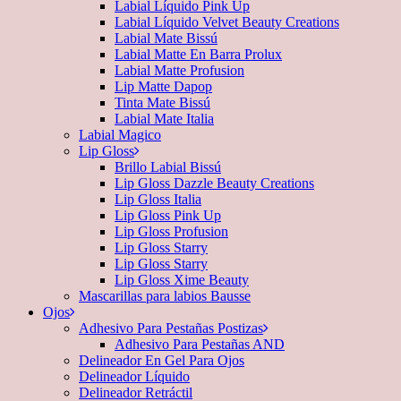
Labial Líquido Pink Up
Labial Líquido Velvet Beauty Creations
Labial Mate Bissú
Labial Matte En Barra Prolux
Labial Matte Profusion
Lip Matte Dapop
Tinta Mate Bissú
Labial Mate Italia
Labial Magico
Lip Gloss
Brillo Labial Bissú
Lip Gloss Dazzle Beauty Creations
Lip Gloss Italia
Lip Gloss Pink Up
Lip Gloss Profusion
Lip Gloss Starry
Lip Gloss Starry
Lip Gloss Xime Beauty
Mascarillas para labios Bausse
Ojos
Adhesivo Para Pestañas Postizas
Adhesivo Para Pestañas AND
Delineador En Gel Para Ojos
Delineador Líquido
Delineador Retráctil