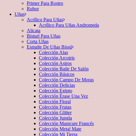
Primer Para Rostro
Rubor
Uñas
Acrílico Para Uñas
Acrílico Para Uñas Andromeda
Alicata
Bisturí Para Uñas
Corta Uñas
Esmalte De Uñas Bissú
Colección Alas
Colección Arcoiris
Colección Astros
Colección Baile De Salón
Colección Básicos
Colección Campo De Moras
Colección Delicias
Colección Egipto
Colección Érase Una Vez
Colección Floral
Colección Frutas
Colección Glitter
Colección Jungla
Colección Manicure Francés
Colección Metal Mate
Colección Mi Tierra