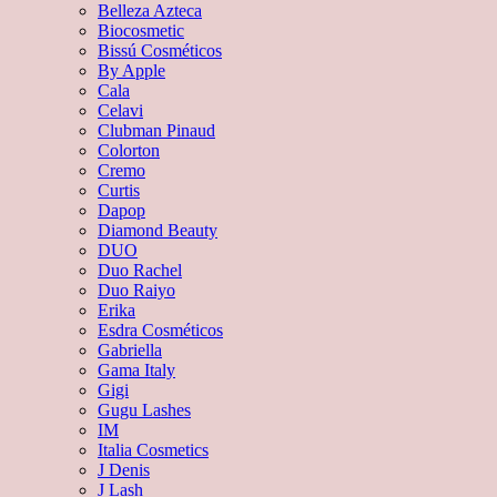
Belleza Azteca
Biocosmetic
Bissú Cosméticos
By Apple
Cala
Celavi
Clubman Pinaud
Colorton
Cremo
Curtis
Dapop
Diamond Beauty
DUO
Duo Rachel
Duo Raiyo
Erika
Esdra Cosméticos
Gabriella
Gama Italy
Gigi
Gugu Lashes
IM
Italia Cosmetics
J Denis
J Lash