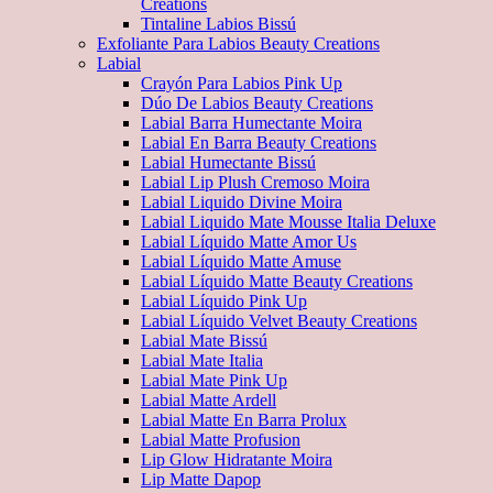
Creations
Tintaline Labios Bissú
Exfoliante Para Labios Beauty Creations
Labial
Crayón Para Labios Pink Up
Dúo De Labios Beauty Creations
Labial Barra Humectante Moira
Labial En Barra Beauty Creations
Labial Humectante Bissú
Labial Lip Plush Cremoso Moira
Labial Liquido Divine Moira
Labial Liquido Mate Mousse Italia Deluxe
Labial Líquido Matte Amor Us
Labial Líquido Matte Amuse
Labial Líquido Matte Beauty Creations
Labial Líquido Pink Up
Labial Líquido Velvet Beauty Creations
Labial Mate Bissú
Labial Mate Italia
Labial Mate Pink Up
Labial Matte Ardell
Labial Matte En Barra Prolux
Labial Matte Profusion
Lip Glow Hidratante Moira
Lip Matte Dapop