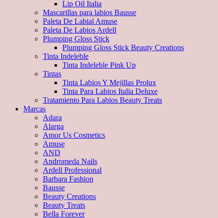
Lip Oil Italia
Mascarillas para labios Bausse
Paleta De Labial Amuse
Paleta De Labios Ardell
Plumping Gloss Stick
Plumping Gloss Stick Beauty Creations
Tinta Indeleble
Tinta Indeleble Pink Up
Tintas
Tinta Labios Y Mejillas Prolux
Tinta Para Labios Italia Deluxe
Tratamiento Para Labios Beauty Treats
Marcas
Adara
Alarga
Amor Us Cosmetics
Amuse
AND
Andromeda Nails
Ardell Professional
Barbara Fashion
Bausse
Beauty Creations
Beauty Treats
Bella Forever