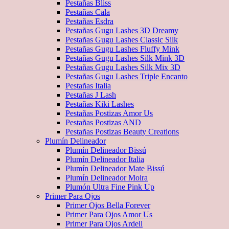
Pestañas Bliss
Pestañas Cala
Pestañas Esdra
Pestañas Gugu Lashes 3D Dreamy
Pestañas Gugu Lashes Classic Silk
Pestañas Gugu Lashes Fluffy Mink
Pestañas Gugu Lashes Silk Mink 3D
Pestañas Gugu Lashes Silk Mix 3D
Pestañas Gugu Lashes Triple Encanto
Pestañas Italia
Pestañas J Lash
Pestañas Kiki Lashes
Pestañas Postizas Amor Us
Pestañas Postizas AND
Pestañas Postizas Beauty Creations
Plumín Delineador
Plumín Delineador Bissú
Plumín Delineador Italia
Plumín Delineador Mate Bissú
Plumín Delineador Moira
Plumón Ultra Fine Pink Up
Primer Para Ojos
Primer Ojos Bella Forever
Primer Para Ojos Amor Us
Primer Para Ojos Ardell