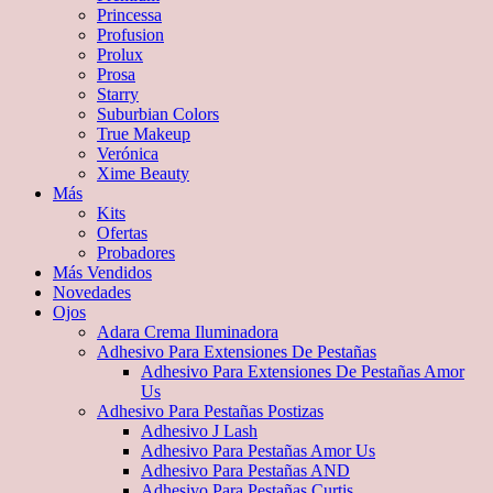
Princessa
Profusion
Prolux
Prosa
Starry
Suburbian Colors
True Makeup
Verónica
Xime Beauty
Más
Kits
Ofertas
Probadores
Más Vendidos
Novedades
Ojos
Adara Crema Iluminadora
Adhesivo Para Extensiones De Pestañas
Adhesivo Para Extensiones De Pestañas Amor
Us
Adhesivo Para Pestañas Postizas
Adhesivo J Lash
Adhesivo Para Pestañas Amor Us
Adhesivo Para Pestañas AND
Adhesivo Para Pestañas Curtis