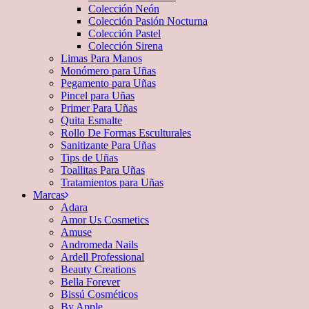
Colección Neón
Colección Pasión Nocturna
Colección Pastel
Colección Sirena
Limas Para Manos
Monómero para Uñas
Pegamento para Uñas
Pincel para Uñas
Primer Para Uñas
Quita Esmalte
Rollo De Formas Esculturales
Sanitizante Para Uñas
Tips de Uñas
Toallitas Para Uñas
Tratamientos para Uñas
Marcas
Adara
Amor Us Cosmetics
Amuse
Andromeda Nails
Ardell Professional
Beauty Creations
Bella Forever
Bissú Cosméticos
By Apple