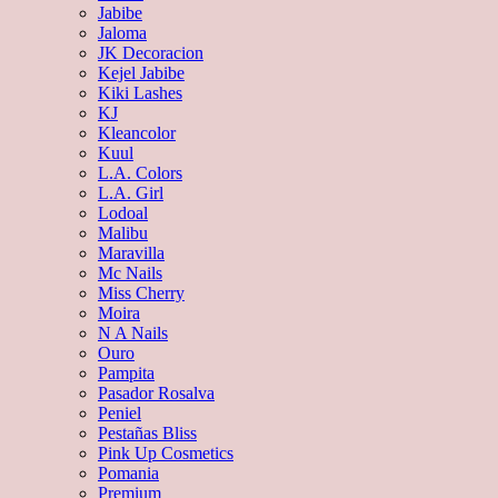
Jabibe
Jaloma
JK Decoracion
Kejel Jabibe
Kiki Lashes
KJ
Kleancolor
Kuul
L.A. Colors
L.A. Girl
Lodoal
Malibu
Maravilla
Mc Nails
Miss Cherry
Moira
N A Nails
Ouro
Pampita
Pasador Rosalva
Peniel
Pestañas Bliss
Pink Up Cosmetics
Pomania
Premium