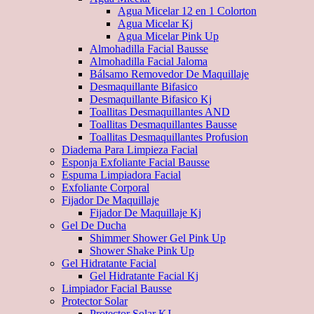
Agua Micelar 12 en 1 Colorton
Agua Micelar Kj
Agua Micelar Pink Up
Almohadilla Facial Bausse
Almohadilla Facial Jaloma
Bálsamo Removedor De Maquillaje
Desmaquillante Bifasico
Desmaquillante Bifasico Kj
Toallitas Desmaquillantes AND
Toallitas Desmaquillantes Bausse
Toallitas Desmaquillantes Profusion
Diadema Para Limpieza Facial
Esponja Exfoliante Facial Bausse
Espuma Limpiadora Facial
Exfoliante Corporal
Fijador De Maquillaje
Fijador De Maquillaje Kj
Gel De Ducha
Shimmer Shower Gel Pink Up
Shower Shake Pink Up
Gel Hidratante Facial
Gel Hidratante Facial Kj
Limpiador Facial Bausse
Protector Solar
Protector Solar KJ