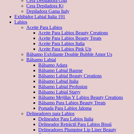
Cera Depiladora Gigi
Cera Depiladora Kj
Depiladora Gama Italy
Exhibidor Labial Italia 191
Labios
Aceite Para Labios
Aceite Para Labios Beauty Creations
Aceite Para Labios Beauty Treats
Aceite Para Labios Italia
Aceite Para Labios Pink Up
Bálsamo Exfoliante Double Bubble Amor Us
Bálsamo Labial
Bálsamo Adara
Bálsamo Labial Bausse
Bálsamo Labial Beauty Creations
Bálsamo Labial Italia
Bálsamo Labial Profusion
Bálsamo Labial Starry
Bálsamo Mejillas Y Labios Beauty Creations
Bálsamo Para Labios Beauty Treats
Pomada Para Labios Jaloma
Delineadores para Labios
Delineador Para Labios Italia
Delineador Retráctil Para Labios Bissú
Delineadores Plumping Lip Liner Beauty