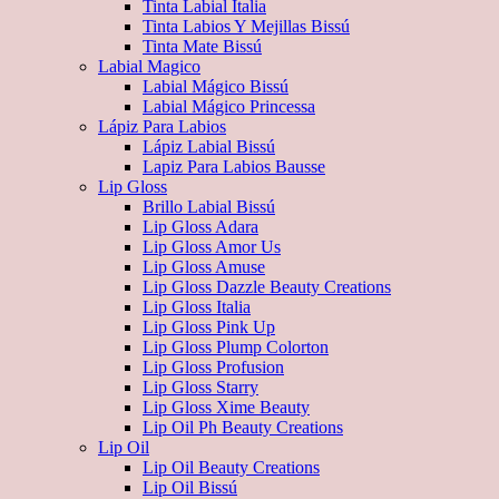
Tinta Labial Italia
Tinta Labios Y Mejillas Bissú
Tinta Mate Bissú
Labial Magico
Labial Mágico Bissú
Labial Mágico Princessa
Lápiz Para Labios
Lápiz Labial Bissú
Lapiz Para Labios Bausse
Lip Gloss
Brillo Labial Bissú
Lip Gloss Adara
Lip Gloss Amor Us
Lip Gloss Amuse
Lip Gloss Dazzle Beauty Creations
Lip Gloss Italia
Lip Gloss Pink Up
Lip Gloss Plump Colorton
Lip Gloss Profusion
Lip Gloss Starry
Lip Gloss Xime Beauty
Lip Oil Ph Beauty Creations
Lip Oil
Lip Oil Beauty Creations
Lip Oil Bissú