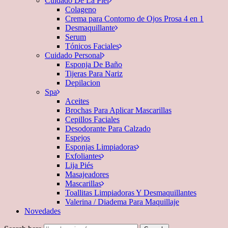
Cuidado De La Piel
Colageno
Crema para Contorno de Ojos Prosa 4 en 1
Desmaquillante
Serum
Tónicos Faciales
Cuidado Personal
Esponja De Baño
Tijeras Para Nariz
Depilacion
Spa
Aceites
Brochas Para Aplicar Mascarillas
Cepillos Faciales
Desodorante Para Calzado
Espejos
Esponjas Limpiadoras
Exfoliantes
Lija Piés
Masajeadores
Mascarillas
Toallitas Limpiadoras Y Desmaquillantes
Valerina / Diadema Para Maquillaje
Novedades