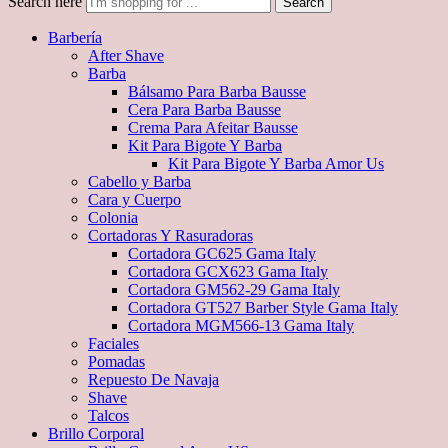
Search here
Search
Barbería
After Shave
Barba
Bálsamo Para Barba Bausse
Cera Para Barba Bausse
Crema Para Afeitar Bausse
Kit Para Bigote Y Barba
Kit Para Bigote Y Barba Amor Us
Cabello y Barba
Cara y Cuerpo
Colonia
Cortadoras Y Rasuradoras
Cortadora GC625 Gama Italy
Cortadora GCX623 Gama Italy
Cortadora GM562-29 Gama Italy
Cortadora GT527 Barber Style Gama Italy
Cortadora MGM566-13 Gama Italy
Faciales
Pomadas
Repuesto De Navaja
Shave
Talcos
Brillo Corporal