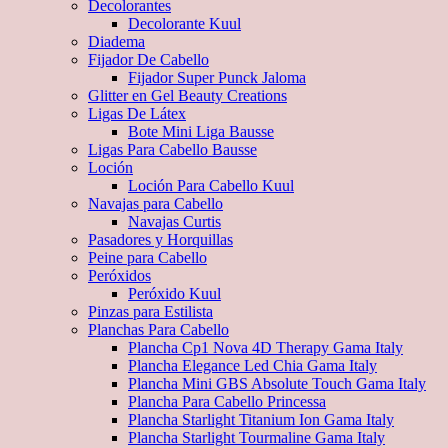
Decolorantes
Decolorante Kuul
Diadema
Fijador De Cabello
Fijador Super Punck Jaloma
Glitter en Gel Beauty Creations
Ligas De Látex
Bote Mini Liga Bausse
Ligas Para Cabello Bausse
Loción
Loción Para Cabello Kuul
Navajas para Cabello
Navajas Curtis
Pasadores y Horquillas
Peine para Cabello
Peróxidos
Peróxido Kuul
Pinzas para Estilista
Planchas Para Cabello
Plancha Cp1 Nova 4D Therapy Gama Italy
Plancha Elegance Led Chia Gama Italy
Plancha Mini GBS Absolute Touch Gama Italy
Plancha Para Cabello Princessa
Plancha Starlight Titanium Ion Gama Italy
Plancha Starlight Tourmaline Gama Italy