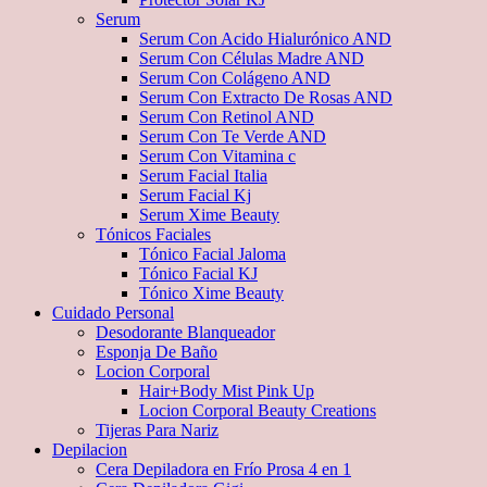
Serum
Serum Con Acido Hialurónico AND
Serum Con Células Madre AND
Serum Con Colágeno AND
Serum Con Extracto De Rosas AND
Serum Con Retinol AND
Serum Con Te Verde AND
Serum Con Vitamina c
Serum Facial Italia
Serum Facial Kj
Serum Xime Beauty
Tónicos Faciales
Tónico Facial Jaloma
Tónico Facial KJ
Tónico Xime Beauty
Cuidado Personal
Desodorante Blanqueador
Esponja De Baño
Locion Corporal
Hair+Body Mist Pink Up
Locion Corporal Beauty Creations
Tijeras Para Nariz
Depilacion
Cera Depiladora en Frío Prosa 4 en 1