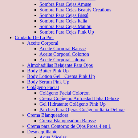
Sombra Para Cejas Amuse
Sombra Para Cejas Beauty Creations
Sombra Para Cejas Bissú
Sombra Para Cejas Italia
Sombra Para Cejas Malibu
Sombra Para Cejas Pink Up
Cuidado De La Piel
Aceite Corporal
Aceite Corporal Bausse
Aceite Corporal Colorton
Aceite Corporal Jaloma
Almohadillas Relajante Para Ojos
Body Butter Pink Up
Body Lotion Gel - Crema Pink Up
Body Serum Pink Up
Colágeno Facial
Colágeno Facial Colorton
Crema Colágeno Anti-edad Italia Deluxe
Gel Hidratante Colágeno Pink Up
Parches Para Ojeras Colágeno Italia Deluxe
Crema Blanqueadora
Crema Blanqueadora Bausse
Crema para Contorno de Ojos Prosa 4 en 1
Desmaquillante
Agua Micelar