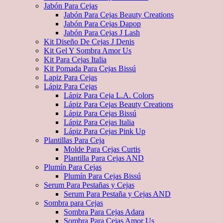
Jabón Para Cejas
Jabón Para Cejas Beauty Creations
Jabón Para Cejas Dapop
Jabón Para Cejas J Lash
Kit Diseño De Cejas J Denis
Kit Gel Y Sombra Amor Us
Kit Para Cejas Italia
Kit Pomada Para Cejas Bissú
Lapiz Para Cejas
Lápiz Para Cejas
Lápiz Para Ceja L.A. Colors
Lápiz Para Cejas Beauty Creations
Lápiz Para Cejas Bissú
Lápiz Para Cejas Italia
Lápiz Para Cejas Pink Up
Plantillas Para Ceja
Molde Para Cejas Curtis
Plantilla Para Cejas AND
Plumín Para Cejas
Plumín Para Cejas Bissú
Serum Para Pestañas y Cejas
Serum Para Pestaña y Cejas AND
Sombra para Cejas
Sombra Para Cejas Adara
Sombra Para Cejas Amor Us