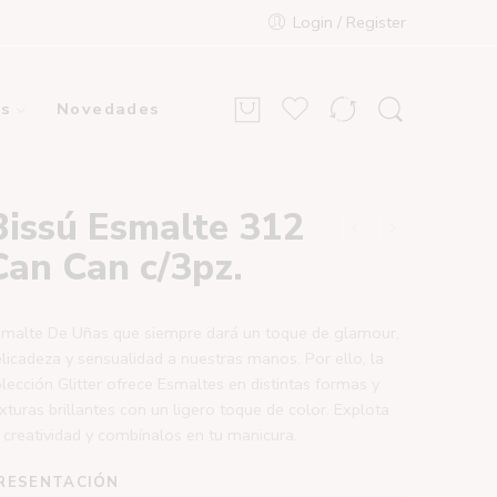
Login / Register
s
Novedades
Bissú Esmalte 312
Can Can c/3pz.
smalte De Uñas que siempre dará un toque de glamour,
licadeza y sensualidad a nuestras manos. Por ello, la
lección Glitter ofrece Esmaltes en distintas formas y
xturas brillantes con un ligero toque de color. Explota
 creatividad y combínalos en tu manicura.
RESENTACIÓN