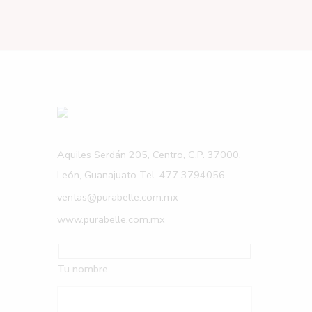
Aquiles Serdán 205, Centro, C.P. 37000,
León, Guanajuato Tel. 477 3794056
ventas@purabelle.com.mx
www.purabelle.com.mx
Tu nombre