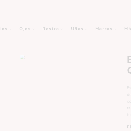
ios
Ojos
Rostro
Uñas
Marcas
Má
E
de
co
te
tu
P