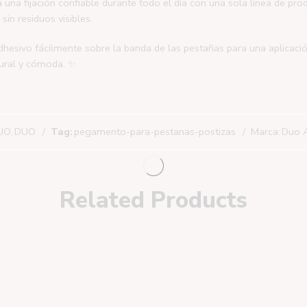
una fijación confiable durante todo el día con una sola línea de pr
sin residuos visibles.
adhesivo fácilmente sobre la banda de las pestañas para una aplicació
tural y cómoda. ✨
DUO
,
DUO
Tag:
pegamento-para-pestanas-postizas
Marca:
Duo 
Related Products