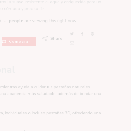
rmula suave, resistente al agua y enriquecida para un
so cómodo y preciso. ✨
...
people
are viewing this right now
Share
Comparar
onal
mientras ayuda a cuidar tus pestañas naturales.
 una apariencia más saludable, además de brindar una
ra, individuales o incluso pestañas 3D, ofreciendo una