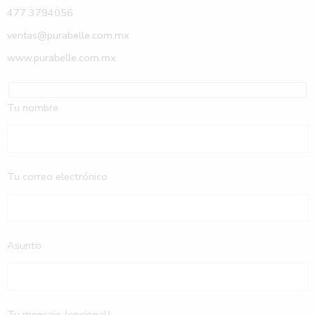
477 3794056
ventas@purabelle.com.mx
www.purabelle.com.mx
Tu nombre
Tu correo electrónico
Asunto
Tu mensaje (opcional)