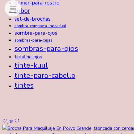
primer-para-rostro
rubor
set-de-brochas
sombra-compacta-individual
sombra-para-ojos
sombras-para-cejas
sombras-para-ojos
tintaline-ojos
tinte-kuul
tinte-para-cabello
tintes