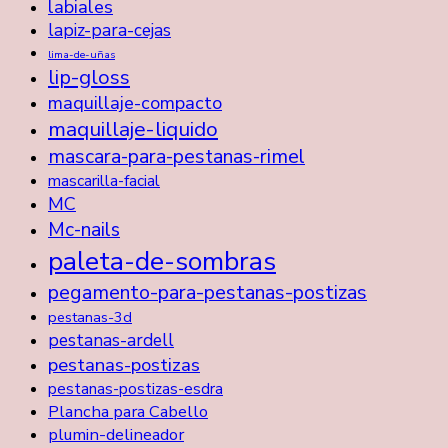
labiales
lapiz-para-cejas
lima-de-uñas
lip-gloss
maquillaje-compacto
maquillaje-liquido
mascara-para-pestanas-rimel
mascarilla-facial
MC
Mc-nails
paleta-de-sombras
pegamento-para-pestanas-postizas
pestanas-3d
pestanas-ardell
pestanas-postizas
pestanas-postizas-esdra
Plancha para Cabello
plumin-delineador