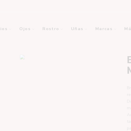
ios
Ojos
Rostro
Uñas
Marcas
Má
Br
re
Di
mo
Ad
ta
pa