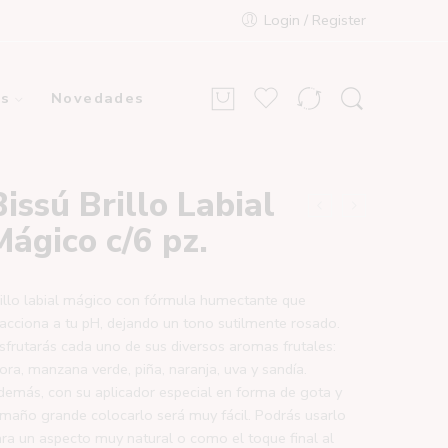
Login / Register
s
Novedades
Bissú Brillo Labial
Mágico c/6 pz.
illo labial mágico con fórmula humectante que
acciona a tu pH, dejando un tono sutilmente rosado.
sfrutarás cada uno de sus diversos aromas frutales:
ra, manzana verde, piña, naranja, uva y sandía.
emás, con su aplicador especial en forma de gota y
maño grande colocarlo será muy fácil. Podrás usarlo
ra un aspecto muy natural o como el toque final al