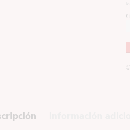
lo
E
cripción
Información adici